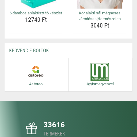
6 darabos ablaktisztító készlet
Kör alakú sál mágneses
12740 Ft
záródással/természetes
3040 Ft
KEDVENC E-BOLTOK
Astoreo
Ugyismegveszel
33616
TERMÉKEK