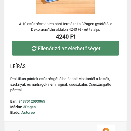
A 10 csúszásmentes pánt terméket a 3Pagen gyártótól a
Dekoracio1.hu oldalon 4240 Ft - ért találja.
4240 Ft
Ellenőrizd az elérhetőséget
LEÍRÁS
Praktikus pántok csúszásgátló hatással! Mostantól a felsők,
szoknyák és nadrágok nem fognak csúszkálni. Csúszásgátló
pánttal.
Ean:
8437012093065
Márka:
3Pagen
Eladó:
Astoreo