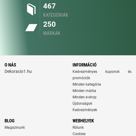
467
KATEGÓRIÁK
250
MÁRKÁK
O NÁS
INFORMÁCIÓ
Dekoracio1.hu
Kedvezményes kuponok és
promóciók
Minden kategória
Minden márka
Minden e-shop
Újdonságok
Kedvezmények
BLOG
WEBHELYEK
Magazinunk
Rólunk
Cookies