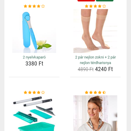
2 nyelvkaparó
2 pár nejlon zokni + 2 pár
3380 Ft
nejlon térdharisnya
4240 Ft
4890 Ft