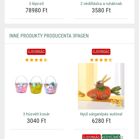
3 lépcső
2 védőtáska a ruháknak
78980 Ft
3580 Ft
INNE PRODUKTY PRODUCENTA 3PAGEN
ÚJDONSÁG
ÚJDONSÁG
3 húsvéti kosár
Nyúl sárgarépás autóval
3040 Ft
6280 Ft
ÚJDONSÁG
KEDVEZMÉNY