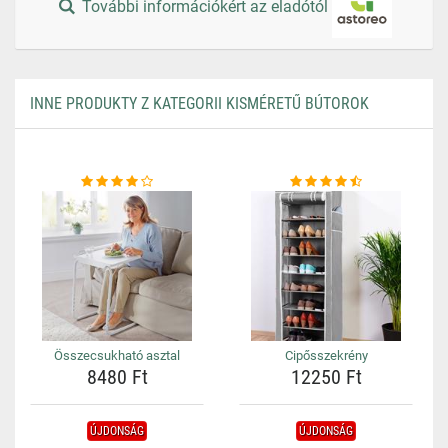
További információkért az eladótól
INNE PRODUKTY Z KATEGORII KISMÉRETŰ BÚTOROK
Összecsukható asztal
Cipősszekrény
8480 Ft
12250 Ft
ÚJDONSÁG
ÚJDONSÁG