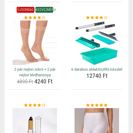
ÚJDONSÁG
KEDVEZMÉNY
2 pár nejlon zokni + 2 pár
6 darabos ablaktisztító készlet
12740 Ft
nejlon térdharisnya
4240 Ft
4890 Ft