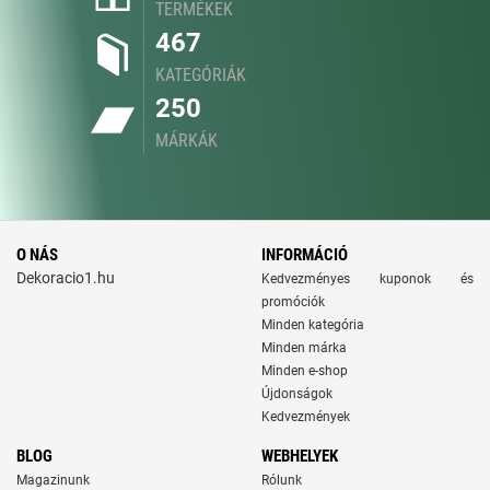
TERMÉKEK
467
KATEGÓRIÁK
250
MÁRKÁK
O NÁS
INFORMÁCIÓ
Dekoracio1.hu
Kedvezményes kuponok és
promóciók
Minden kategória
Minden márka
Minden e-shop
Újdonságok
Kedvezmények
BLOG
WEBHELYEK
Magazinunk
Rólunk