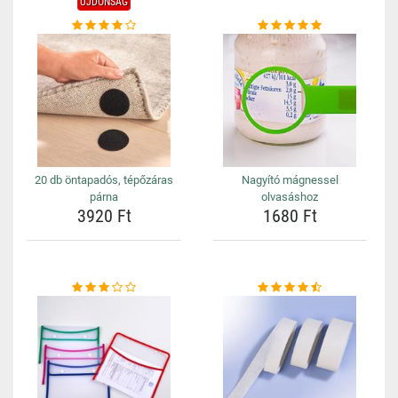
ÚJDONSÁG
20 db öntapadós, tépőzáras
Nagyító mágnessel
párna
olvasáshoz
3920 Ft
1680 Ft