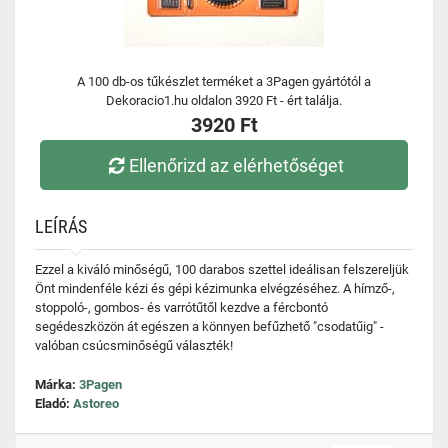
A 100 db-os tűkészlet terméket a 3Pagen gyártótól a
Dekoracio1.hu oldalon 3920 Ft - ért találja.
3920 Ft
Ellenőrizd az elérhetőséget
LEÍRÁS
Ezzel a kiváló minőségű, 100 darabos szettel ideálisan felszereljük
Önt mindenféle kézi és gépi kézimunka elvégzéséhez. A hímző-,
stoppoló-, gombos- és varrótűtől kezdve a fércbontó
segédeszközön át egészen a könnyen befűzhető "csodatűig" -
valóban csúcsminőségű választék!
Márka:
3Pagen
Eladó:
Astoreo