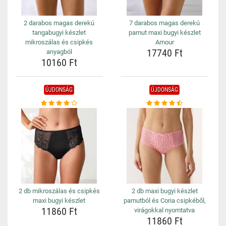
2 darabos magas derekú
7 darabos magas derekú
tangabugyi készlet
pamut maxi bugyi készlet
mikroszálas és csipkés
Amour
17740 Ft
anyagból
10160 Ft
ÚJDONSÁG
ÚJDONSÁG
2 db mikroszálas és csipkés
2 db maxi bugyi készlet
maxi bugyi készlet
pamutból és Coria csipkéből,
11860 Ft
virágokkal nyomtatva
11860 Ft