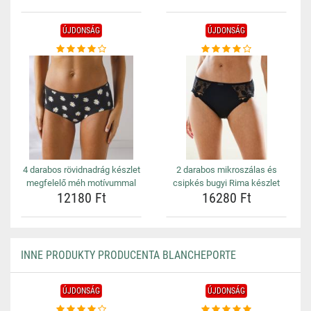
ÚJDONSÁG
ÚJDONSÁG
4 darabos rövidnadrág készlet
2 darabos mikroszálas és
megfelelő méh motívummal
csipkés bugyi Rima készlet
12180 Ft
16280 Ft
INNE PRODUKTY PRODUCENTA BLANCHEPORTE
ÚJDONSÁG
ÚJDONSÁG