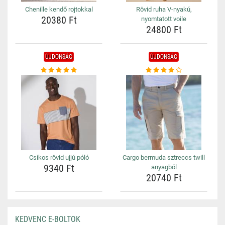
Chenille kendő rojtokkal
Rövid ruha V-nyakú,
20380 Ft
nyomtatott voile
24800 Ft
ÚJDONSÁG
ÚJDONSÁG
Csíkos rövid ujjú póló
Cargo bermuda sztreccs twill
9340 Ft
anyagból
20740 Ft
KEDVENC E-BOLTOK