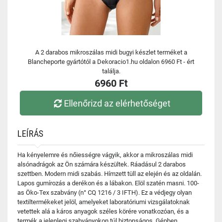
A 2 darabos mikroszálas midi bugyi készlet terméket a
Blancheporte gyártótól a Dekoracio1.hu oldalon 6960 Ft - ért
találja.
6960 Ft
Ellenőrizd az elérhetőséget
LEÍRÁS
Ha kényelemre és nőiességre vágyik, akkor a mikroszálas midi
alsónadrágok az Ön számára készültek. Ráadásul 2 darabos
szettben. Modern midi szabás. Hímzett tüll az elején és az oldalán.
Lapos gumírozás a derékon és a lábakon. Elöl szatén masni. 100-
as Öko-Tex szabvány (n° CQ 1216 / 3 IFTH). Ez a védjegy olyan
textiltermékeket jelöl, amelyeket laboratóriumi vizsgálatoknak
vetettek alá a káros anyagok széles körére vonatkozóan, és a
termék a jelenlegi szabványokon túl biztonságos. Gépben