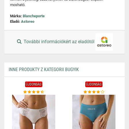
mosható.
Márka:
Blancheporte
Eladó:
Astoreo
További információkért az eladótól
INNE PRODUKTY Z KATEGORII BUGYIK
ÚJDONSÁG
ÚJDONSÁG