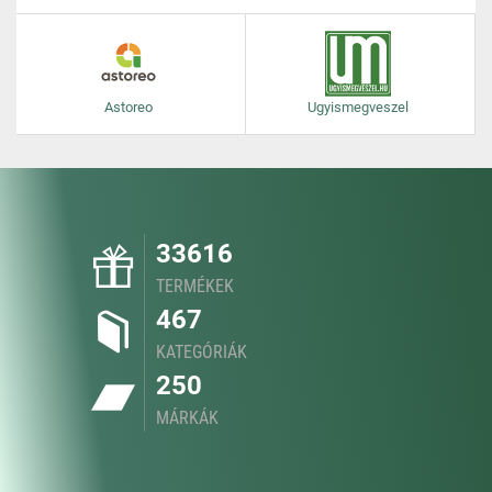
Astoreo
Ugyismegveszel
33616
TERMÉKEK
467
KATEGÓRIÁK
250
MÁRKÁK