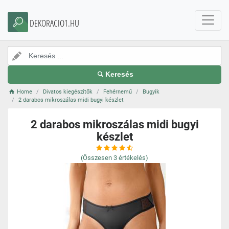
DEKORACIO1.HU
Keresés
Home
Divatos kiegészítők
Fehérnemű
Bugyik
2 darabos mikroszálas midi bugyi készlet
2 darabos mikroszálas midi bugyi
készlet
(Összesen
3
értékelés)