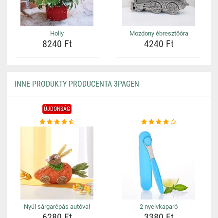
Holly
Mozdony ébresztőóra
8240 Ft
4240 Ft
INNE PRODUKTY PRODUCENTA 3PAGEN
ÚJDONSÁG
Nyúl sárgarépás autóval
2 nyelvkaparó
6280 Ft
3380 Ft