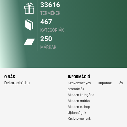
33616
TERMÉKEK
467
KATEGÓRIÁK
250
MÁRKÁK
O NÁS
INFORMÁCIÓ
Dekoracio1.hu
Kedvezményes kuponok és
promóciók
Minden kategória
Minden márka
Minden e-shop
Újdonságok
Kedvezmények