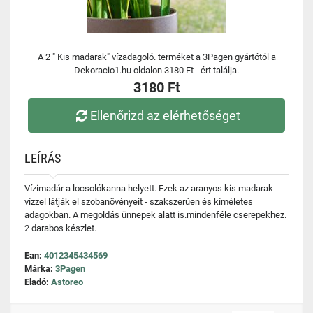
A 2 " Kis madarak" vízadagoló. terméket a 3Pagen gyártótól a
Dekoracio1.hu oldalon 3180 Ft - ért találja.
3180 Ft
Ellenőrizd az elérhetőséget
LEÍRÁS
Vízimadár a locsolókanna helyett. Ezek az aranyos kis madarak
vízzel látják el szobanövényeit - szakszerűen és kíméletes
adagokban. A megoldás ünnepek alatt is.mindenféle cserepekhez.
2 darabos készlet.
Ean:
4012345434569
Márka:
3Pagen
Eladó:
Astoreo