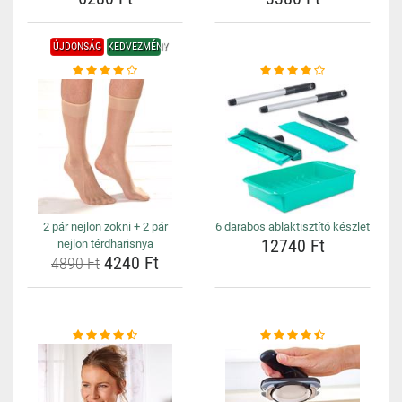
ÚJDONSÁG
KEDVEZMÉNY
2 pár nejlon zokni + 2 pár
6 darabos ablaktisztító készlet
12740 Ft
nejlon térdharisnya
4240 Ft
4890 Ft