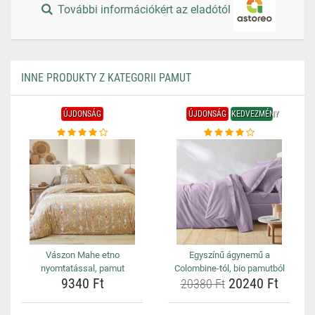
További információkért az eladótól
INNE PRODUKTY Z KATEGORII PAMUT
ÚJDONSÁG
ÚJDONSÁG
KEDVEZMÉNY
Vászon Mahe etno
Egyszínű ágynemű a
nyomtatással, pamut
Colombine-tól, bio pamutból
9340 Ft
20240 Ft
20380 Ft