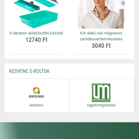
6 darabos ablaktisztító készlet
Kör alakú sál mágneses
12740 Ft
záródással/természetes
3040 Ft
KEDVENC E-BOLTOK
Astoreo
Ugyismegveszel