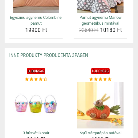
Egyszínű ágynemű Colombine,
Pamut ágynemű Marlow
pamut
geometrikus mintával
19900 Ft
10180 Ft
23640 Ft
INNE PRODUKTY PRODUCENTA 3PAGEN
ÚJDONSÁG
ÚJDONSÁG
3 húsvéti kosár
Nyúl sárgarépás autóval