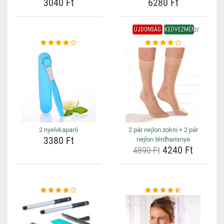
3040 Ft
6280 Ft
ÚJDONSÁG
KEDVEZMÉNY
2 nyelvkaparó
2 pár nejlon zokni + 2 pár
3380 Ft
nejlon térdharisnya
4240 Ft
4890 Ft