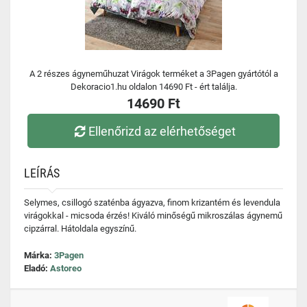
A 2 részes ágyneműhuzat Virágok terméket a 3Pagen gyártótól a
Dekoracio1.hu oldalon 14690 Ft - ért találja.
14690 Ft
Ellenőrizd az elérhetőséget
LEÍRÁS
Selymes, csillogó szaténba ágyazva, finom krizantém és levendula
virágokkal - micsoda érzés! Kiváló minőségű mikroszálas ágynemű
cipzárral. Hátoldala egyszínű.
Márka:
3Pagen
Eladó:
Astoreo