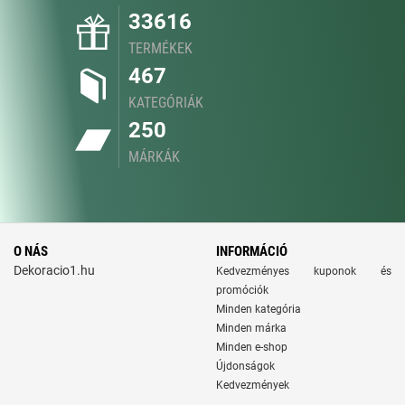
33616
TERMÉKEK
467
KATEGÓRIÁK
250
MÁRKÁK
O NÁS
INFORMÁCIÓ
Dekoracio1.hu
Kedvezményes kuponok és
promóciók
Minden kategória
Minden márka
Minden e-shop
Újdonságok
Kedvezmények