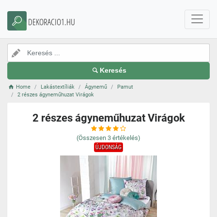
DEKORACIO1.HU
Keresés
Home
Lakástextíliák
Ágynemű
Pamut
2 részes ágyneműhuzat Virágok
2 részes ágyneműhuzat Virágok
(Összesen
3
értékelés)
ÚJDONSÁG