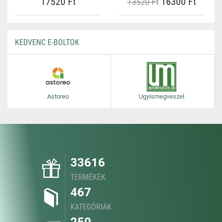
17520 Ft
16300 Ft
13520 Ft
KEDVENC E-BOLTOK
Astoreo
Ugyismegveszel
33616
TERMÉKEK
467
KATEGÓRIÁK