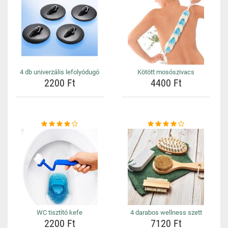
4 db univerzális lefolyódugó
Kötött mosószivacs
2200 Ft
4400 Ft
WC tisztító kefe
4 darabos wellness szett
2200 Ft
7120 Ft