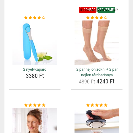
ÚJDONSÁG
KEDVEZMÉNY
2 nyelvkaparó
2 pár nejlon zokni + 2 pár
3380 Ft
nejlon térdharisnya
4240 Ft
4890 Ft