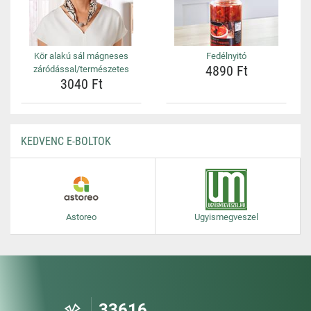
Kör alakú sál mágneses
Fedélnyitó
4890 Ft
záródással/természetes
3040 Ft
KEDVENC E-BOLTOK
Astoreo
Ugyismegveszel
33616