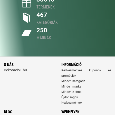
TERMÉKEK
467
KATEGÓRIÁK
250
MÁRKÁK
O NÁS
INFORMÁCIÓ
Dekoracio1.hu
Kedvezményes kuponok és
promóciók
Minden kategória
Minden márka
Minden e-shop
Újdonságok
Kedvezmények
BLOG
WEBHELYEK