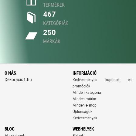
TERMÉKEK
467
KATEGÓRIÁK
250
MÁRKÁK
O NÁS
INFORMÁCIÓ
Dekoracio1.hu
Kedvezményes kuponok és
promóciók
Minden kategória
Minden márka
Minden e-shop
Újdonságok
Kedvezmények
BLOG
WEBHELYEK
Magazinunk
Rólunk