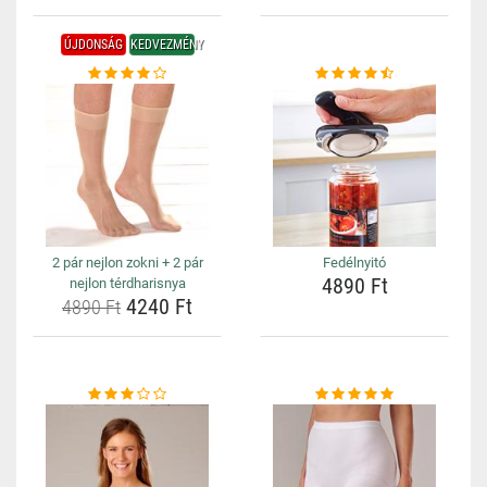
ÚJDONSÁG
KEDVEZMÉNY
2 pár nejlon zokni + 2 pár
Fedélnyitó
4890 Ft
nejlon térdharisnya
4240 Ft
4890 Ft