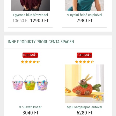
Egyenes blúz hímzéssel
V-nyakú felső csipkével
12900 Ft
7980 Ft
10660 Ft
INNE PRODUKTY PRODUCENTA 3PAGEN
ÚJDONSÁG
ÚJDONSÁG
3 húsvéti kosár
Nyúl sárgarépás autóval
3040 Ft
6280 Ft