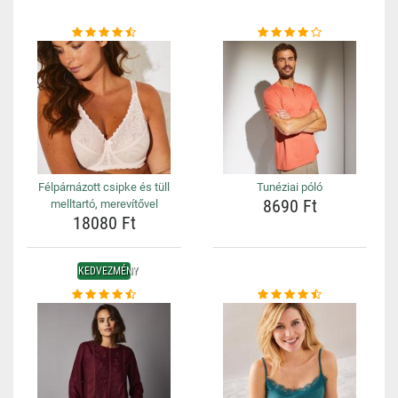
Félpárnázott csipke és tüll
Tunéziai póló
8690 Ft
melltartó, merevítővel
18080 Ft
KEDVEZMÉNY