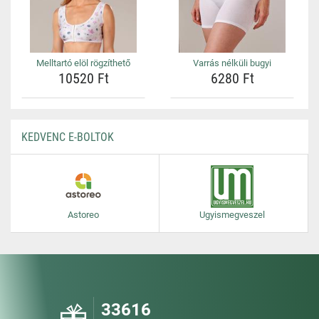
Melltartó elöl rögzíthető
Varrás nélküli bugyi
10520 Ft
6280 Ft
KEDVENC E-BOLTOK
Astoreo
Ugyismegveszel
33616