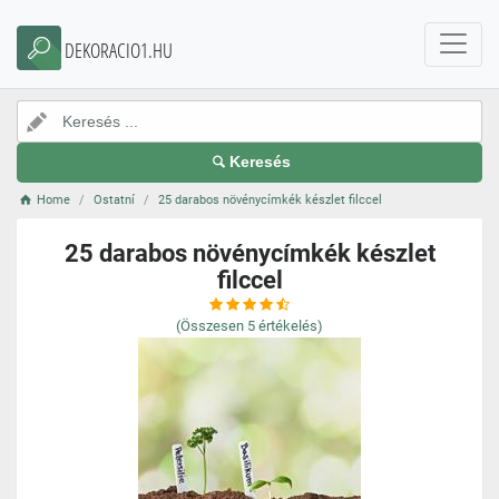
DEKORACIO1.HU
Keresés
Home
Ostatní
25 darabos növénycímkék készlet filccel
25 darabos növénycímkék készlet
filccel
(Összesen
5
értékelés)