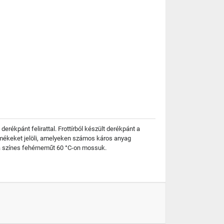
rékpánt felirattal. Frottírból készült derékpánt a
termékeket jelöli, amelyeken számos káros anyag
 a színes fehérneműt 60 °C-on mossuk.