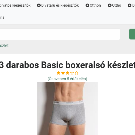
Divatos kiegészítők
Divatáru és kiegészítők
Otthon
Ottho
D
ria
szlet
3 darabos Basic boxeralsó készle
(Összesen
5
értékelés)