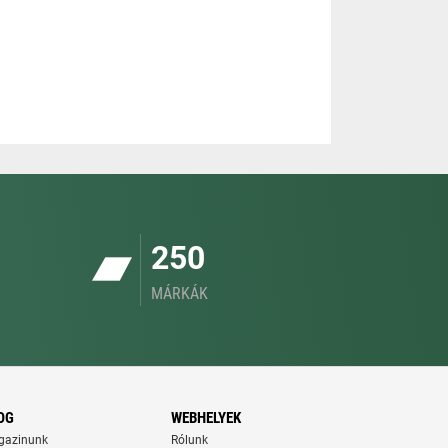
250
MÁRKÁK
OG
WEBHELYEK
gazinunk
Rólunk