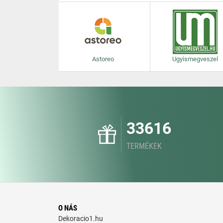
Astoreo
Ugyismegveszel
33616
TERMÉKEK
O NÁS
Dekoracio1.hu