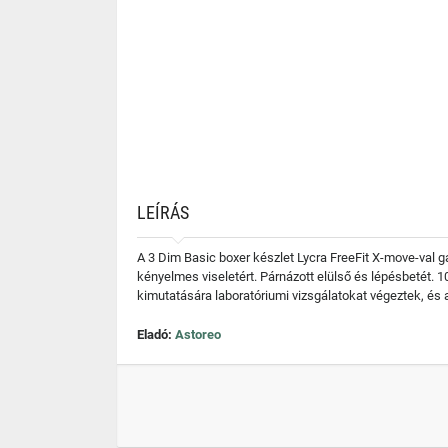
LEÍRÁS
A 3 Dim Basic boxer készlet Lycra FreeFit X-move-val g
kényelmes viseletért. Párnázott elülső és lépésbetét. 
kimutatására laboratóriumi vizsgálatokat végeztek, és
Eladó:
Astoreo