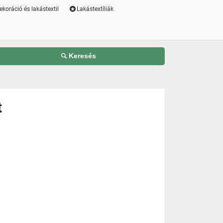
ekoráció és lakástextil
Lakástextíliák
Keresés
t