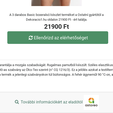
A 3 darabos Basic boxeralsó készlet terméket a Ostatní gyártótól a
Dekoracio1.hu oldalon 21900 Ft - ért találja.
21900 Ft
Ellenőrizd az elérhetőséget
arantálja a mozgás szabadságát. Rugalmas pamutból készült. Széles elasztikus de
100-as szabvány az Öko-Tex szerint (n° CQ 1216/3). Ez a jelölés azokat a textil
 a termék a jelenlegi szabványokon túl biztonságos. A fehér ágyneműt 90 °C-on,
További információkért az eladótól