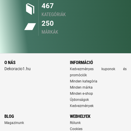
467
KATEGÓRIÁK
250
MÁRKÁK
O NÁS
INFORMÁCIÓ
Dekoracio1.hu
Kedvezményes kuponok és
promóciók
Minden kategória
Minden márka
Minden e-shop
Újdonságok
Kedvezmények
BLOG
WEBHELYEK
Magazinunk
Rólunk
Cookies