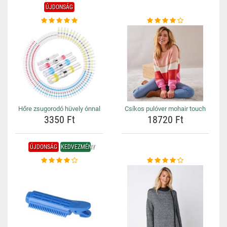
ÚJDONSÁG
Hőre zsugorodó hüvely ónnal
Csíkos pulóver mohair touch
3350 Ft
18720 Ft
ÚJDONSÁG
KEDVEZMÉNY