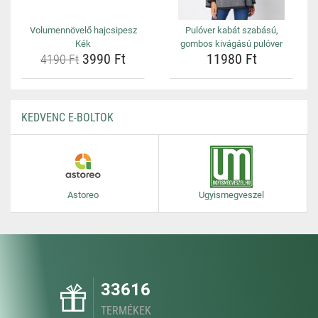
Volumennövelő hajcsipesz
Pulóver kabát szabású,
Kék
gombos kivágású pulóver
3990 Ft
11980 Ft
4190 Ft
KEDVENC E-BOLTOK
Astoreo
Ugyismegveszel
33616
TERMÉKEK