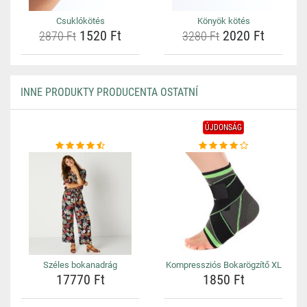
Csuklókötés
Könyök kötés
1520 Ft
2020 Ft
2870 Ft
3280 Ft
INNE PRODUKTY PRODUCENTA OSTATNÍ
ÚJDONSÁG
Széles bokanadrág
Kompressziós Bokarögzítő XL
17770 Ft
1850 Ft