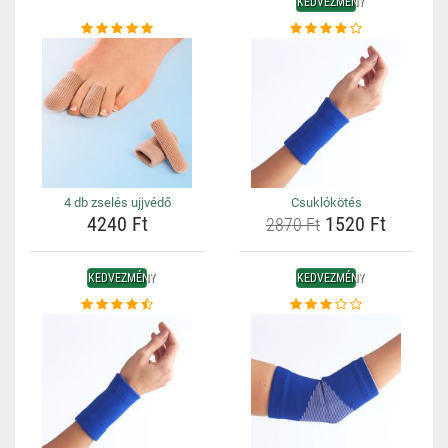
KEDVEZMÉNY
4 db zselés ujjvédő
Csuklókötés
4240 Ft
1520 Ft
2870 Ft
KEDVEZMÉNY
KEDVEZMÉNY