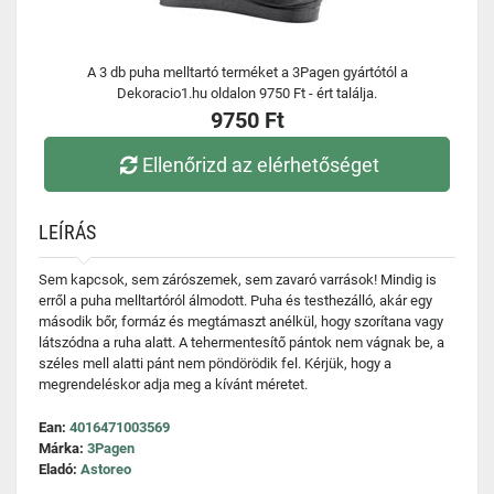
A 3 db puha melltartó terméket a 3Pagen gyártótól a
Dekoracio1.hu oldalon 9750 Ft - ért találja.
9750 Ft
Ellenőrizd az elérhetőséget
LEÍRÁS
Sem kapcsok, sem zárószemek, sem zavaró varrások! Mindig is
erről a puha melltartóról álmodott. Puha és testhezálló, akár egy
második bőr, formáz és megtámaszt anélkül, hogy szorítana vagy
látszódna a ruha alatt. A tehermentesítő pántok nem vágnak be, a
széles mell alatti pánt nem pöndörödik fel. Kérjük, hogy a
megrendeléskor adja meg a kívánt méretet.
Ean:
4016471003569
Márka:
3Pagen
Eladó:
Astoreo