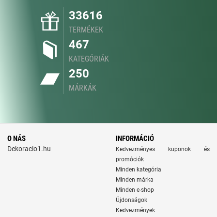
33616
TERMÉKEK
467
KATEGÓRIÁK
250
MÁRKÁK
O NÁS
INFORMÁCIÓ
Dekoracio1.hu
Kedvezményes kuponok és
promóciók
Minden kategória
Minden márka
Minden e-shop
Újdonságok
Kedvezmények