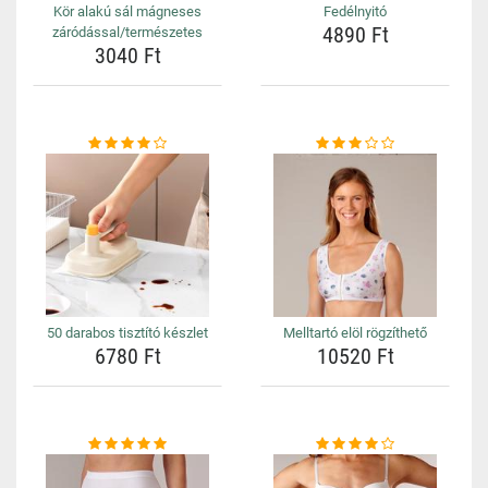
Kör alakú sál mágneses
Fedélnyitó
4890 Ft
záródással/természetes
3040 Ft
50 darabos tisztító készlet
Melltartó elöl rögzíthető
6780 Ft
10520 Ft