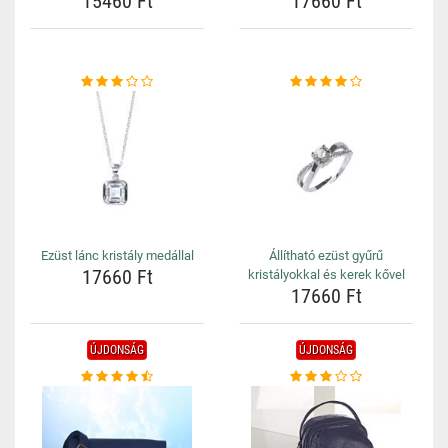
15460 Ft
17660 Ft
Ezüst lánc kristály medállal
Állítható ezüst gyűrű
17660 Ft
kristályokkal és kerek kővel
17660 Ft
ÚJDONSÁG
ÚJDONSÁG