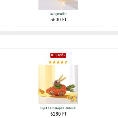
Üvegmadár
5600 Ft
ÚJDONSÁG
Nyúl sárgarépás autóval
6280 Ft