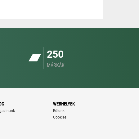
250
MÁRKÁK
OG
WEBHELYEK
gazinunk
Rólunk
Cookies