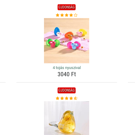
ÚJDONSÁG
4 tojás nyuszival
3040 Ft
ÚJDONSÁG