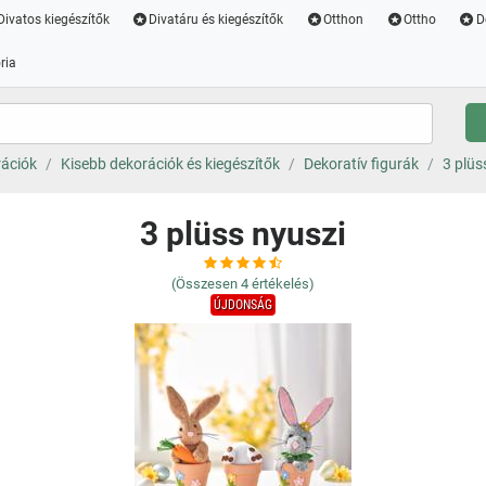
Divatos kiegészítők
Divatáru és kiegészítők
Otthon
Ottho
D
ria
rációk
Kisebb dekorációk és kiegészítők
Dekoratív figurák
3 plüs
3 plüss nyuszi
(Összesen
4
értékelés)
ÚJDONSÁG