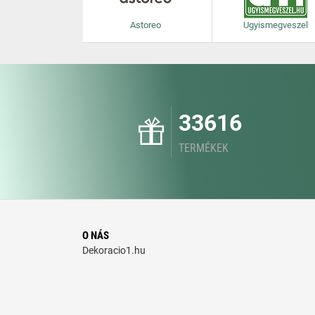
Astoreo
Ugyismegveszel
33616
TERMÉKEK
O NÁS
Dekoracio1.hu