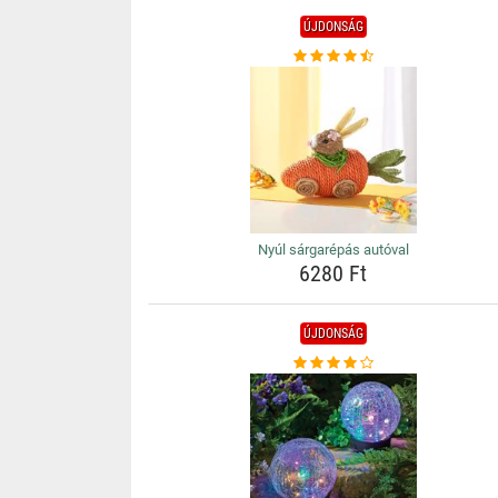
ÚJDONSÁG
Nyúl sárgarépás autóval
6280 Ft
ÚJDONSÁG