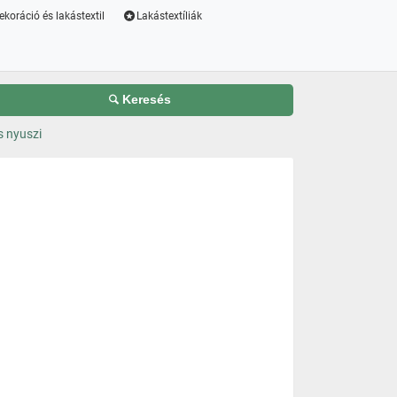
ekoráció és lakástextil
Lakástextíliák
Keresés
s nyuszi