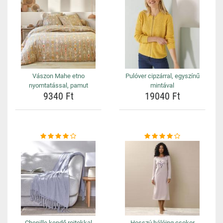
Vászon Mahe etno
Pulóver cipzárral, egyszínű
nyomtatással, pamut
mintával
9340 Ft
19040 Ft
Chenille kendő rojtokkal
Hosszú hálóing csokor