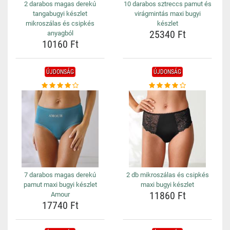
2 darabos magas derekú
10 darabos sztreccs pamut és
tangabugyi készlet
virágmintás maxi bugyi
mikroszálas és csipkés
készlet
25340 Ft
anyagból
10160 Ft
ÚJDONSÁG
ÚJDONSÁG
7 darabos magas derekú
2 db mikroszálas és csipkés
pamut maxi bugyi készlet
maxi bugyi készlet
11860 Ft
Amour
17740 Ft