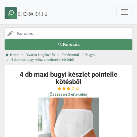
DEKORACIO1.HU
Keresés
Home
Divatos kiegészítők
Fehérnemű
Bugyik
4 db maxi bugyi készlet pointelle kötésből
4 db maxi bugyi készlet pointelle
kötésből
(Összesen
3
értékelés)