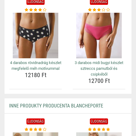
ÚJDONSÁG
ÚJDONSÁG
4 darabos rövidnadrág készlet
3 darabos midi bugyi készlet
megfelelő méh motívummal
sztreccs pamutból és
12180 Ft
csipkéből
12700 Ft
INNE PRODUKTY PRODUCENTA BLANCHEPORTE
ÚJDONSÁG
ÚJDONSÁG