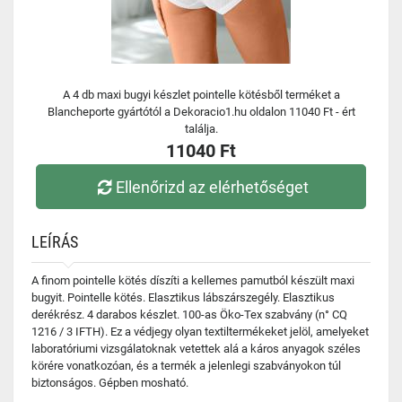
A 4 db maxi bugyi készlet pointelle kötésből terméket a
Blancheporte gyártótól a Dekoracio1.hu oldalon 11040 Ft - ért
találja.
11040 Ft
Ellenőrizd az elérhetőséget
LEÍRÁS
A finom pointelle kötés díszíti a kellemes pamutból készült maxi
bugyit. Pointelle kötés. Elasztikus lábszárszegély. Elasztikus
derékrész. 4 darabos készlet. 100-as Öko-Tex szabvány (n° CQ
1216 / 3 IFTH). Ez a védjegy olyan textiltermékeket jelöl, amelyeket
laboratóriumi vizsgálatoknak vetettek alá a káros anyagok széles
körére vonatkozóan, és a termék a jelenlegi szabványokon túl
biztonságos. Gépben mosható.