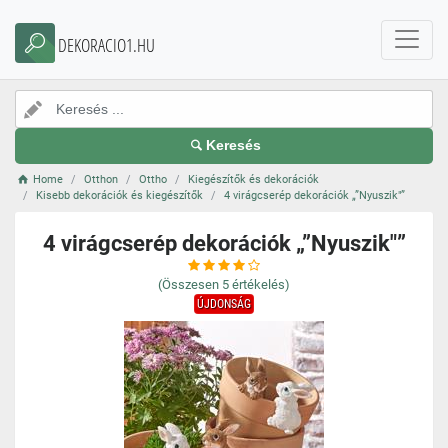
DEKORACIO1.HU
Keresés
Home
Otthon
Ottho
Kiegészítők és dekorációk
Kisebb dekorációk és kiegészítők
4 virágcserép dekorációk „”Nyuszik"”
4 virágcserép dekorációk „”Nyuszik"”
(Összesen
5
értékelés)
ÚJDONSÁG