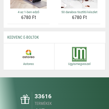
4 az 1-ben edző
50 darabos tisztító készlet
6780 Ft
6780 Ft
KEDVENC E-BOLTOK
Astoreo
Ugyismegveszel
33616
TERMÉKEK