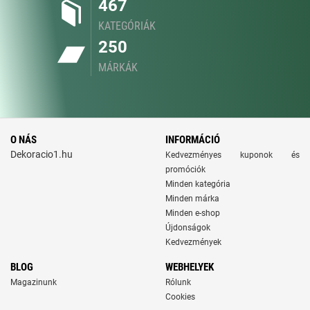
467
KATEGÓRIÁK
250
MÁRKÁK
O NÁS
INFORMÁCIÓ
Dekoracio1.hu
Kedvezményes kuponok és
promóciók
Minden kategória
Minden márka
Minden e-shop
Újdonságok
Kedvezmények
BLOG
WEBHELYEK
Magazinunk
Rólunk
Cookies