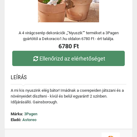
A 4 virágcserép dekorációk „”Nyuszik"” terméket a 3Pagen
gyártótól a Dekoracio1.hu oldalon 6780 Ft - ért találja.
6780 Ft
Ellenőrizd az elérhetőséget
LEÍRÁS
A mi kis nyuszink elég bátor! Imádnak a cserepeiden játszani és a
növényeidet díszíteni - kívül és belül egyaránt! 2 színben.
Időjárásálló. Gainsborough.
Márka:
3Pagen
Eladó:
Astoreo