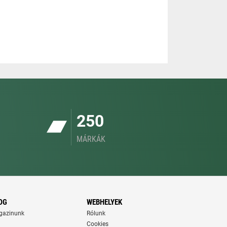
250
MÁRKÁK
OG
WEBHELYEK
gazinunk
Rólunk
Cookies