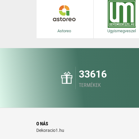
Astoreo
Ugyismegveszel
33616
TERMÉKEK
O NÁS
Dekoracio1.hu