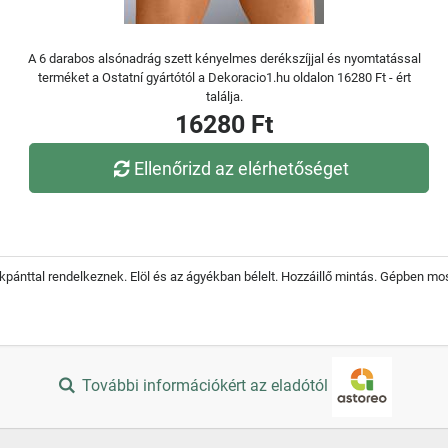
A 6 darabos alsónadrág szett kényelmes derékszíjjal és nyomtatással
terméket a Ostatní gyártótól a Dekoracio1.hu oldalon 16280 Ft - ért
találja.
16280 Ft
Ellenőrizd az elérhetőséget
ánttal rendelkeznek. Elöl és az ágyékban bélelt. Hozzáillő mintás. Gépben mo
További információkért az eladótól