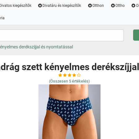
Divatos kiegészítők
Divatáru és kiegészítők
Otthon
Ottho
D
ria
ényelmes derékszíjjal és nyomtatással
drág szett kényelmes derékszíjja
(Összesen
5
értékelés)