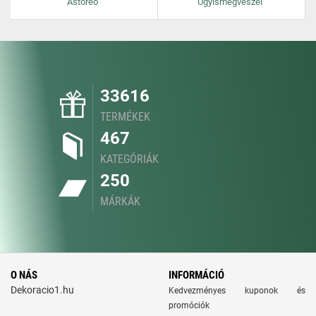
Astoreo
Ugyismegveszel
33616
TERMÉKEK
467
KATEGÓRIÁK
250
MÁRKÁK
O NÁS
INFORMÁCIÓ
Dekoracio1.hu
Kedvezményes kuponok és
promóciók