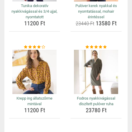
Tunika dekoratív
Pulóver kerek nyakkal és
nyakkivágással és 3/4 ujjal,
nyomtatással, mohair
nyomtatott
érintéssel
11200 Ft
13580 Ft
23440 Ft
Krepp ing állatszőrme
Fodros nyakkivágással
mintával
díszített pulóver ruha
11200 Ft
23780 Ft