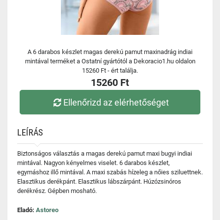
A 6 darabos készlet magas derekú pamut maxinadrág indiai
mintával terméket a Ostatní gyártótól a Dekoracio1.hu oldalon
15260 Ft - ért találja.
15260 Ft
Ellenőrizd az elérhetőséget
LEÍRÁS
Biztonságos választás a magas derekú pamut maxi bugyi indiai
mintával. Nagyon kényelmes viselet. 6 darabos készlet,
egymáshoz illő mintával. A maxi szabás hízeleg a nőies sziluettnek.
Elasztikus derékpánt. Elasztikus lábszárpánt. Húzózsinóros
derékrész. Gépben mosható.
Eladó:
Astoreo