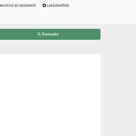
ekoráció és lakástextil
Lakástextíliák
Keresés