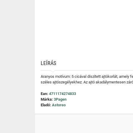
LEÍRÁS
Aranyos motívum: 5 cicával díszített ajtókorlát, amely 
széles ajtószegélyekhez. Az ajtó akadálymentesen záró
Ean:
4711174274833
Márka:
3Pagen
Eladó:
Astoreo