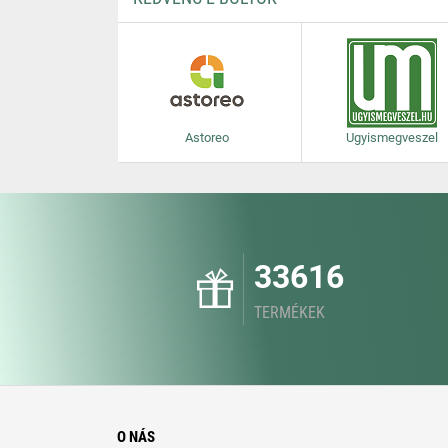
Astoreo
Ugyismegveszel
33616
TERMÉKEK
O NÁS