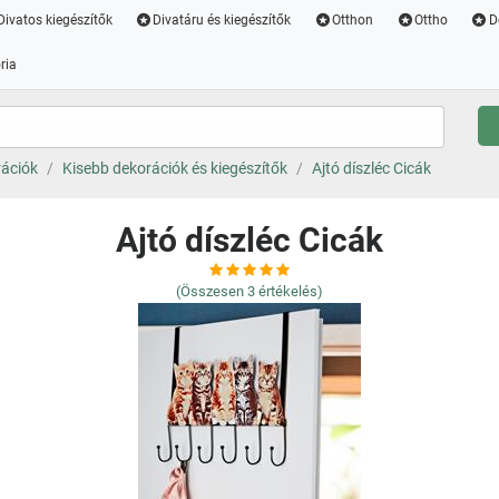
Divatos kiegészítők
Divatáru és kiegészítők
Otthon
Ottho
D
ria
rációk
Kisebb dekorációk és kiegészítők
Ajtó díszléc Cicák
Ajtó díszléc Cicák
(Összesen
3
értékelés)