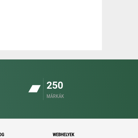
250
MÁRKÁK
OG
WEBHELYEK