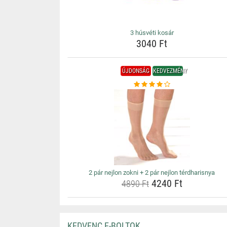
3 húsvéti kosár
3040 Ft
ÚJDONSÁG
KEDVEZMÉNY
2 pár nejlon zokni + 2 pár nejlon térdharisnya
4240 Ft
4890 Ft
KEDVENC E-BOLTOK