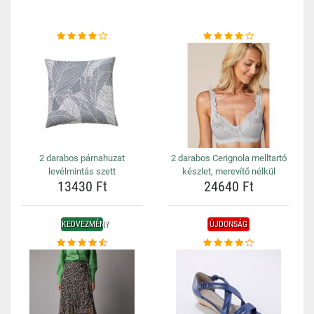
2 darabos párnahuzat
2 darabos Cerignola melltartó
levélmintás szett
készlet, merevítő nélkül
13430 Ft
24640 Ft
KEDVEZMÉNY
ÚJDONSÁG