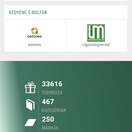
KEDVENC E-BOLTOK
Astoreo
Ugyismegveszel
33616
TERMÉKEK
467
KATEGÓRIÁK
250
MÁRKÁK