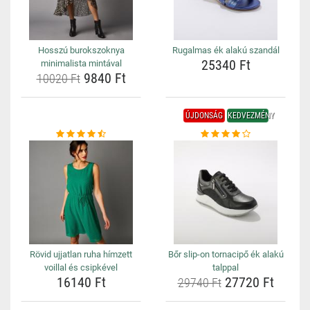
Hosszú burokszoknya
Rugalmas ék alakú szandál
25340 Ft
minimalista mintával
9840 Ft
10020 Ft
ÚJDONSÁG
KEDVEZMÉNY
Rövid ujjatlan ruha hímzett
Bőr slip-on tornacipő ék alakú
voillal és csipkével
talppal
16140 Ft
27720 Ft
29740 Ft