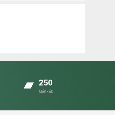
250
MÁRKÁK