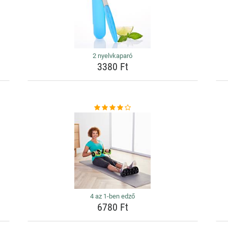
2 nyelvkaparó
3380 Ft
4 az 1-ben edző
6780 Ft