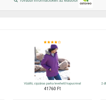
További információkért az eladótól
Vízálló, cipzáras parka levehető kapucnival
2 d
41760 Ft