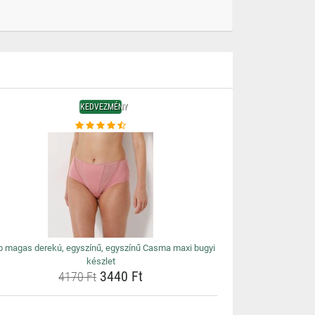
KEDVEZMÉNY
b magas derekú, egyszínű, egyszínű Casma maxi bugyi
készlet
3440 Ft
4170 Ft