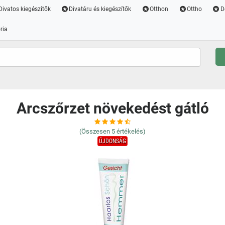
Divatos kiegészítők
Divatáru és kiegészítők
Otthon
Ottho
D
ria
Arcszőrzet növekedést gátló
(Összesen
5
értékelés)
ÚJDONSÁG