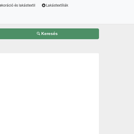
ekoráció és lakástextil
Lakástextíliák
Keresés