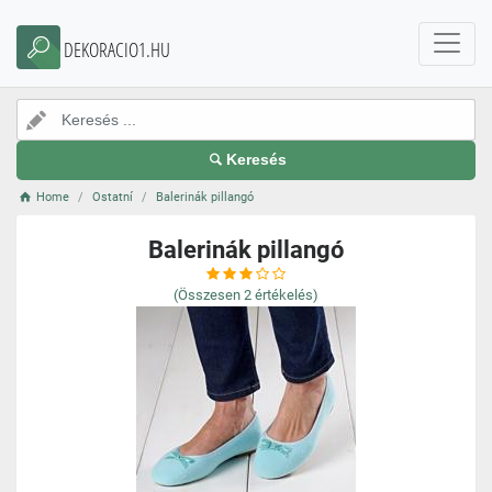
DEKORACIO1.HU
Keresés
Home
Ostatní
Balerinák pillangó
Balerinák pillangó
(Összesen
2
értékelés)