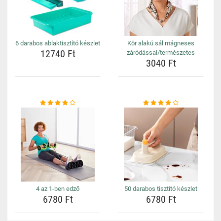
6 darabos ablaktisztító készlet
Kör alakú sál mágneses
12740 Ft
záródással/természetes
3040 Ft
4 az 1-ben edző
50 darabos tisztító készlet
6780 Ft
6780 Ft