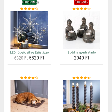
KEDVEZMÉNY
ÚJDONSÁG
LED függőcsillag Ezüst izzó
Buddha gyertyatartó
5820 Ft
2040 Ft
6320 Ft