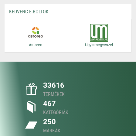
KEDVENC E-BOLTOK
Astoreo
Ugyismegveszel
33616
TERMÉKEK
467
KATEGÓRIÁK
250
MÁRKÁK