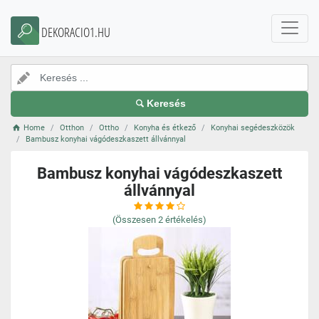
DEKORACIO1.HU
Keresés
Home
Otthon
Ottho
Konyha és étkező
Konyhai segédeszközök
Bambusz konyhai vágódeszkaszett állvánnyal
Bambusz konyhai vágódeszkaszett
állvánnyal
(Összesen
2
értékelés)