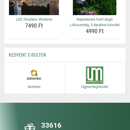
LED fénylánc Wisteria
Napelemes kerti dugó
7490 Ft
Lótuszvirág, 3 darabos készlet
4990 Ft
KEDVENC E-BOLTOK
Astoreo
Ugyismegveszel
33616