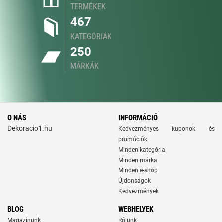
TERMÉKEK
467
KATEGÓRIÁK
250
MÁRKÁK
O NÁS
INFORMÁCIÓ
Dekoracio1.hu
Kedvezményes kuponok és
promóciók
Minden kategória
Minden márka
Minden e-shop
Újdonságok
Kedvezmények
BLOG
WEBHELYEK
Magazinunk
Rólunk