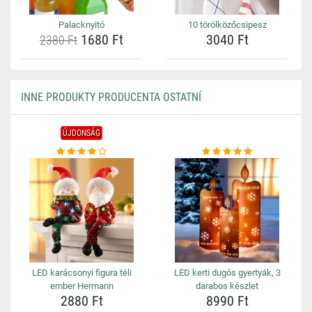
Palacknyitó
10 törölközőcsipesz
1680 Ft
3040 Ft
2380 Ft
INNE PRODUKTY PRODUCENTA OSTATNÍ
ÚJDONSÁG
LED karácsonyi figura téli
LED kerti dugós gyertyák, 3
ember Hermann
darabos készlet
2880 Ft
8990 Ft