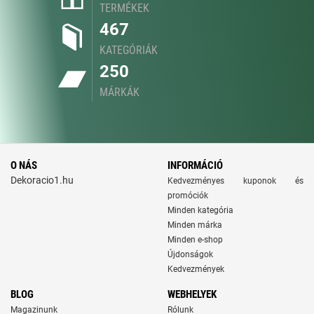
TERMÉKEK
467
KATEGÓRIÁK
250
MÁRKÁK
O NÁS
INFORMÁCIÓ
Dekoracio1.hu
Kedvezményes kuponok és
promóciók
Minden kategória
Minden márka
Minden e-shop
Újdonságok
Kedvezmények
BLOG
WEBHELYEK
Magazinunk
Rólunk