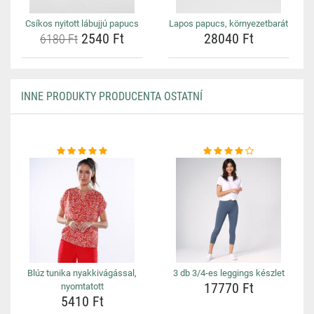
Csíkos nyitott lábujjú papucs
Lapos papucs, környezetbarát
2540 Ft
28040 Ft
6180 Ft
INNE PRODUKTY PRODUCENTA OSTATNÍ
Blúz tunika nyakkivágással,
3 db 3/4-es leggings készlet
17770 Ft
nyomtatott
5410 Ft