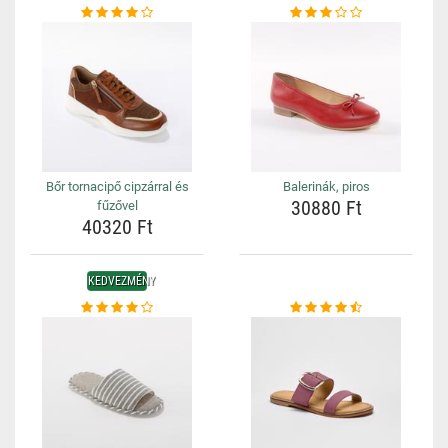
Bőr tornacipő cipzárral és
Balerinák, piros
30880 Ft
fűzővel
40320 Ft
KEDVEZMÉNY