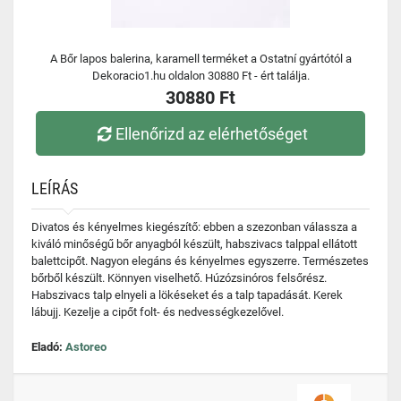
A Bőr lapos balerina, karamell terméket a Ostatní gyártótól a
Dekoracio1.hu oldalon 30880 Ft - ért találja.
30880 Ft
Ellenőrizd az elérhetőséget
LEÍRÁS
Divatos és kényelmes kiegészítő: ebben a szezonban válassza a
kiváló minőségű bőr anyagból készült, habszivacs talppal ellátott
balettcipőt. Nagyon elegáns és kényelmes egyszerre. Természetes
bőrből készült. Könnyen viselhető. Húzózsinóros felsőrész.
Habszivacs talp elnyeli a lökéseket és a talp tapadását. Kerek
lábujj. Kezelje a cipőt folt- és nedvességkezelővel.
Eladó:
Astoreo