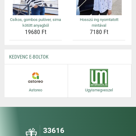
Csíkos, gombos pulóver, sima
Hosszú ing nyomtatott
kötött anyagból
mintával
19680 Ft
7180 Ft
KEDVENC E-BOLTOK
Astoreo
Ugyismegveszel
33616