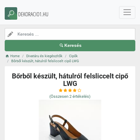
DEKORACIO1.HU
Keresés
Home
Divatáru és kiegészítők
Cipők
Bőrből készült, hátulról felsliccelt cipő LWG
Bőrből készült, hátulról felsliccelt cipő
LWG
(Összesen
2
értékelés)