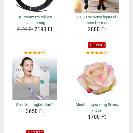
3D Nyomtató tollhoz
LED karácsonyi figura téli
színcsomag
ember Hermann
2190 Ft
2880 Ft
6190 Ft
ÚJDONSÁG
Szonikus fogkefetartó
Mesterséges virág Rózsa
3650 Ft
klippel
1700 Ft
ÚJDONSÁG