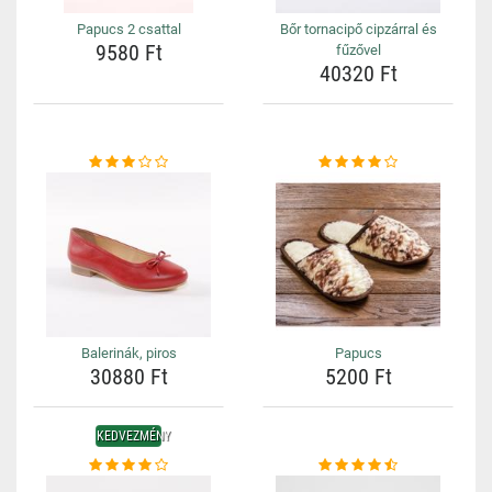
Papucs 2 csattal
Bőr tornacipő cipzárral és
9580 Ft
fűzővel
40320 Ft
Balerinák, piros
Papucs
30880 Ft
5200 Ft
KEDVEZMÉNY