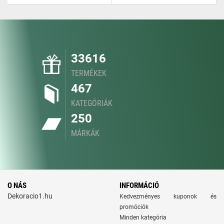
33616
TERMÉKEK
467
KATEGÓRIÁK
250
MÁRKÁK
O NÁS
INFORMÁCIÓ
Dekoracio1.hu
Kedvezményes kuponok és
promóciók
Minden kategória