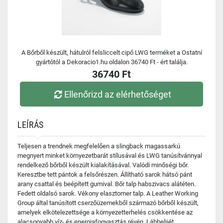
A Bőrből készült, hátulról felsliccelt cipő LWG terméket a Ostatní
gyártótól a Dekoracio1.hu oldalon 36740 Ft - ért találja.
36740 Ft
Ellenőrizd az elérhetőséget
LEÍRÁS
Teljesen a trendnek megfelelően a slingback magassarkú
megnyert minket környezetbarát stílusával és LWG tanúsítvánnyal
rendelkező bőrből készült kialakításával. Valódi minőségi bőr.
Keresztbe tett pántok a felsőrészen. Állítható sarok hátsó pánt
arany csattal és beépített gumival. Bőr talp habszivacs alátéten.
Fedett oldalsó sarok. Vékony elasztomer talp. A Leather Working
Group által tanúsított cserzőüzemekből származó bőrből készült,
amelyek elkötelezettsége a környezetterhelés csökkentése az
alacsonyabb víz- és energiafogyasztás révén. Lábbelijét