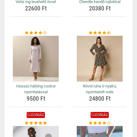
Velúr ing levehető övvel
Chenille kendő rojtokkal
22600 Ft
20380 Ft
Hosszú hálóing csokor
Rövid ruha V-nyakú,
nyomtatással
nyomtatott voile
9500 Ft
24800 Ft
ÚJDONSÁG
ÚJDONSÁG