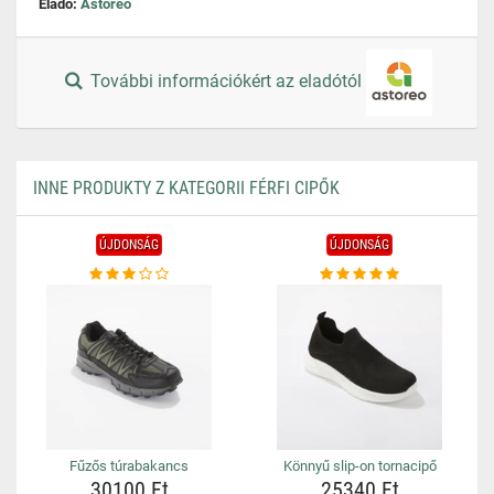
Eladó:
Astoreo
További információkért az eladótól
INNE PRODUKTY Z KATEGORII FÉRFI CIPŐK
ÚJDONSÁG
ÚJDONSÁG
Fűzős túrabakancs
Könnyű slip-on tornacipő
30100 Ft
25340 Ft