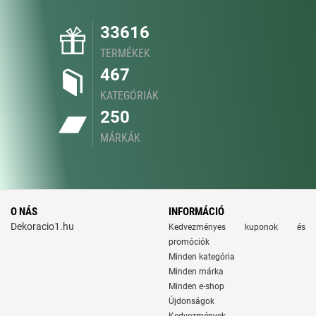
33616
TERMÉKEK
467
KATEGÓRIÁK
250
MÁRKÁK
O NÁS
INFORMÁCIÓ
Dekoracio1.hu
Kedvezményes kuponok és
promóciók
Minden kategória
Minden márka
Minden e-shop
Újdonságok