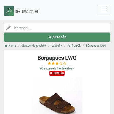
DEKORACIO1.HU
Keresés
Home
Divatos kiegészítők
Lábbelik
Férfi cipők
Bőrpapucs LWG
Bőrpapucs LWG
(Összesen
4
értékelés)
ÚJDONSÁG