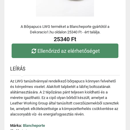
A Bőrpapucs LWG terméket a Blancheporte gyártótól a
Dekoracio1.hu oldalon 25340 Ft - ért találja.
25340 Ft
Ellenőrizd az elérhetőséget
LEÍRÁS
Az LWG tanúsítvánnyal rendelkező bőrpapucs könnyen felvehető
és kényelmes viselet. Alakított talpbetét a lábfej boltozatának
alátámasztására. A 2 tépőzáras pánt teljesen kioldható és a
méretre igazítható. Ez a cipő olyan bőrből készült, amelyet a
Leather Working Group által tanúsított cserzőüzemekből szereztek
be, amelyek elkötelezettsége a környezetterhelés csökkentése az
alacsonyabb víz- és energiafogyasztás révén.
Márka:
Blancheporte