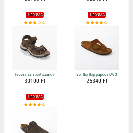
ÚJDONSÁG
ÚJDONSÁG
Tépőzáras sport szandál
Bőr flip flop papucs LWG
30100 Ft
25340 Ft
ÚJDONSÁG