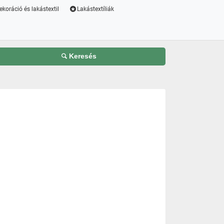
ekoráció és lakástextil
Lakástextíliák
Keresés