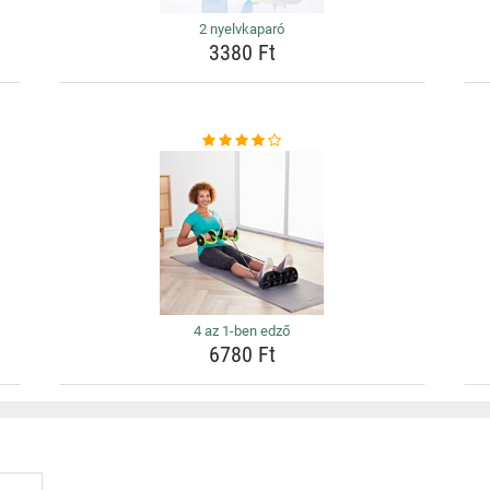
2 nyelvkaparó
3380 Ft
4 az 1-ben edző
6780 Ft