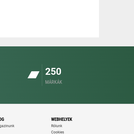
250
MÁRKÁK
OG
WEBHELYEK
gazinunk
Rólunk
Cookies