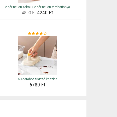
2 pár nejlon zokni + 2 pár nejlon térdharisnya
4240 Ft
4890 Ft
50 darabos tisztító készlet
6780 Ft