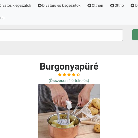
Divatos kiegészítők
Divatáru és kiegészítők
Otthon
Ottho
D
ria
Burgonyapüré
(Összesen
4
értékelés)