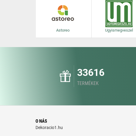
Astoreo
Ugyismegveszel
33616
TERMÉKEK
O NÁS
Dekoracio1.hu