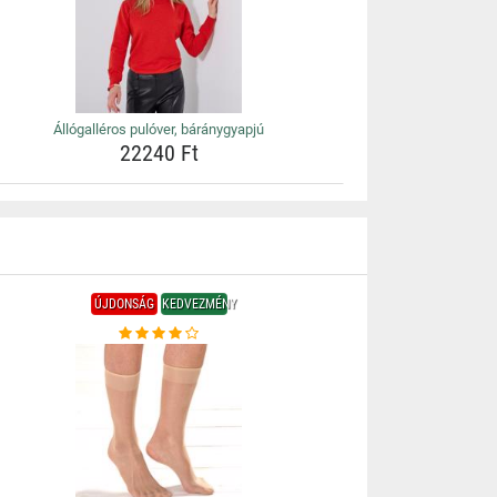
Állógalléros pulóver, báránygyapjú
22240 Ft
ÚJDONSÁG
KEDVEZMÉNY