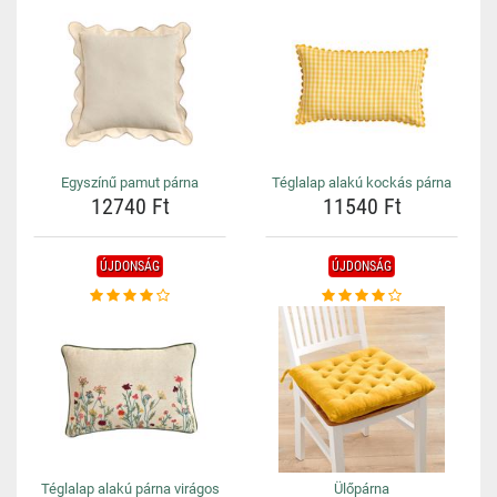
Egyszínű pamut párna
Téglalap alakú kockás párna
12740 Ft
11540 Ft
ÚJDONSÁG
ÚJDONSÁG
Téglalap alakú párna virágos
Ülőpárna