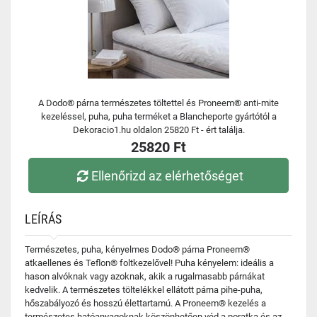
A Dodo® párna természetes töltettel és Proneem® anti-mite
kezeléssel, puha, puha terméket a Blancheporte gyártótól a
Dekoracio1.hu oldalon 25820 Ft - ért találja.
25820 Ft
Ellenőrizd az elérhetőséget
LEÍRÁS
Természetes, puha, kényelmes Dodo® párna Proneem®
atkaellenes és Teflon® foltkezelővel! Puha kényelem: ideális a
hason alvóknak vagy azoknak, akik a rugalmasabb párnákat
kedvelik. A természetes töltelékkel ellátott párna pihe-puha,
hőszabályozó és hosszú élettartamú. A Proneem® kezelés a
természetes hatóanyagoknak köszönhetően véd a poratka és az