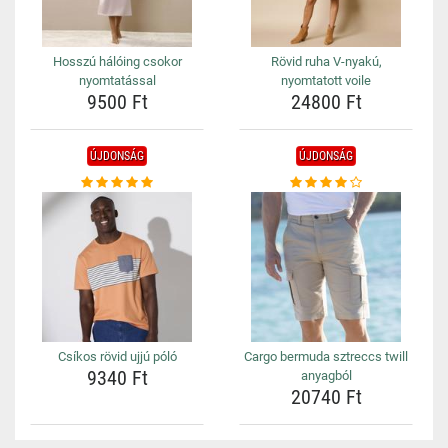
Hosszú hálóing csokor
Rövid ruha V-nyakú,
nyomtatással
nyomtatott voile
9500 Ft
24800 Ft
ÚJDONSÁG
ÚJDONSÁG
Csíkos rövid ujjú póló
Cargo bermuda sztreccs twill
9340 Ft
anyagból
20740 Ft