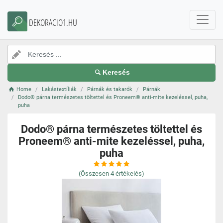
DEKORACIO1.HU
Keresés
Home
Lakástextíliák
Párnák és takarók
Párnák
Dodo® párna természetes töltettel és Proneem® anti-mite kezeléssel, puha,
puha
Dodo® párna természetes töltettel és
Proneem® anti-mite kezeléssel, puha,
puha
(Összesen
4
értékelés)