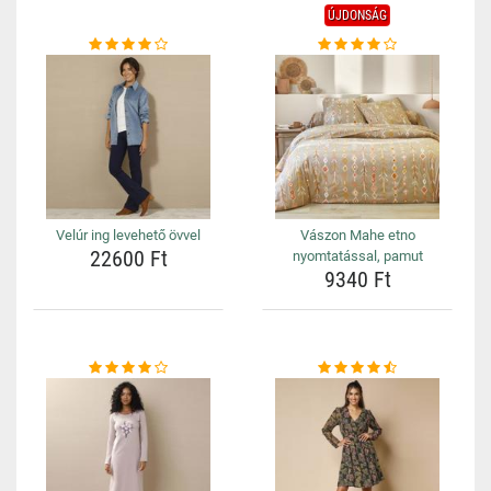
ÚJDONSÁG
Velúr ing levehető övvel
Vászon Mahe etno
22600 Ft
nyomtatással, pamut
9340 Ft