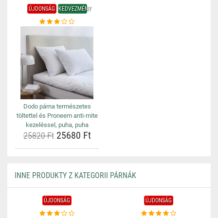
ÚJDONSÁG
KEDVEZMÉNY
Dodo párna természetes
töltettel és Proneem anti-mite
kezeléssel, puha, puha
25680 Ft
25820 Ft
INNE PRODUKTY Z KATEGORII PÁRNÁK
ÚJDONSÁG
ÚJDONSÁG