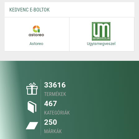
KEDVENC E-BOLTOK
Astoreo
Ugyismegveszel
33616
TERMÉKEK
467
KATEGÓRIÁK
250
MÁRKÁK