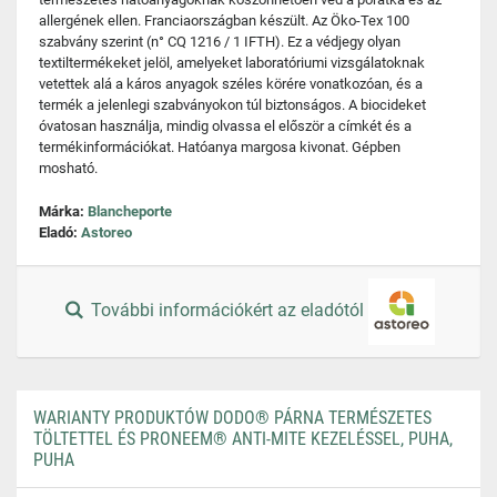
allergének ellen. Franciaországban készült. Az Öko-Tex 100
szabvány szerint (n° CQ 1216 / 1 IFTH). Ez a védjegy olyan
textiltermékeket jelöl, amelyeket laboratóriumi vizsgálatoknak
vetettek alá a káros anyagok széles körére vonatkozóan, és a
termék a jelenlegi szabványokon túl biztonságos. A biocideket
óvatosan használja, mindig olvassa el először a címkét és a
termékinformációkat. Hatóanya margosa kivonat. Gépben
mosható.
Márka:
Blancheporte
Eladó:
Astoreo
További információkért az eladótól
WARIANTY PRODUKTÓW DODO® PÁRNA TERMÉSZETES
TÖLTETTEL ÉS PRONEEM® ANTI-MITE KEZELÉSSEL, PUHA,
PUHA