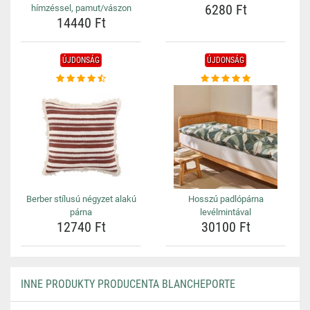
6280 Ft
hímzéssel, pamut/vászon
14440 Ft
ÚJDONSÁG
ÚJDONSÁG
Berber stílusú négyzet alakú
Hosszú padlópárna
párna
levélmintával
12740 Ft
30100 Ft
INNE PRODUKTY PRODUCENTA BLANCHEPORTE