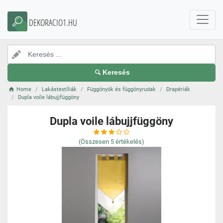
DEKORACIO1.HU
Keresés
Home
Lakástextíliák
Függönyök és függönyrudak
Drapériák
Dupla voile lábujjfüggöny
Dupla voile lábujjfüggöny
(Összesen
5
értékelés)