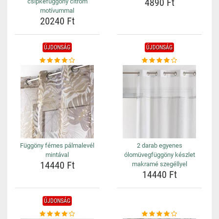
4890 Ft
csipkefüggöny citrom
motívummal
20240 Ft
ÚJDONSÁG
ÚJDONSÁG
Függöny fémes pálmalevél
2 darab egyenes
mintával
ólomüvegfüggöny készlet
14440 Ft
makramé szegéllyel
14440 Ft
ÚJDONSÁG