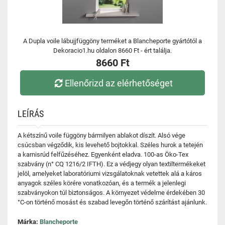
A Dupla voile lábujjfüggöny terméket a Blancheporte gyártótól a
Dekoracio1.hu oldalon 8660 Ft - ért találja.
8660 Ft
Ellenőrizd az elérhetőséget
LEÍRÁS
A kétszínű voile függöny bármilyen ablakot díszít. Alsó vége
csúcsban végződik, kis levehető bojtokkal. Széles hurok a tetején
a karnisrúd felfűzéséhez. Egyenként eladva. 100-as Öko-Tex
szabvány (n° CQ 1216/2 IFTH). Ez a védjegy olyan textiltermékeket
jelöl, amelyeket laboratóriumi vizsgálatoknak vetettek alá a káros
anyagok széles körére vonatkozóan, és a termék a jelenlegi
szabványokon túl biztonságos. A környezet védelme érdekében 30
°C-on történő mosást és szabad levegőn történő szárítást ajánlunk.
Márka:
Blancheporte