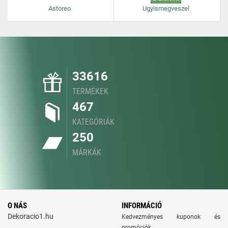
Astoreo
Ugyismegveszel
33616
TERMÉKEK
467
KATEGÓRIÁK
250
MÁRKÁK
O NÁS
INFORMÁCIÓ
Dekoracio1.hu
Kedvezményes kuponok és
promóciók