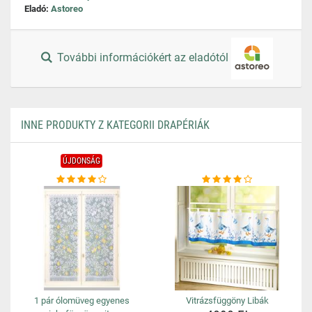
Eladó:
Astoreo
További információkért az eladótól
INNE PRODUKTY Z KATEGORII DRAPÉRIÁK
ÚJDONSÁG
1 pár ólomüveg egyenes
Vitrázsfüggöny Libák