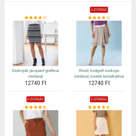
ÚJDONSÁG
Szoknyák jacquard grafikus
Rövid, kivágott szoknya
mintával
mintával, kisebb testalkathoz
12740 Ft
12740 Ft
ÚJDONSÁG
ÚJDONSÁG