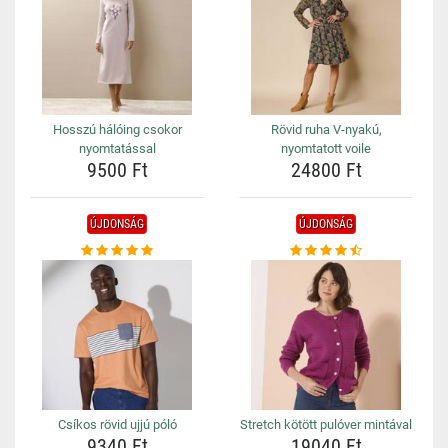
Hosszú hálóing csokor
Rövid ruha V-nyakú,
nyomtatással
nyomtatott voile
9500 Ft
24800 Ft
ÚJDONSÁG
ÚJDONSÁG
Csíkos rövid ujjú póló
Stretch kötött pulóver mintával
9340 Ft
19040 Ft