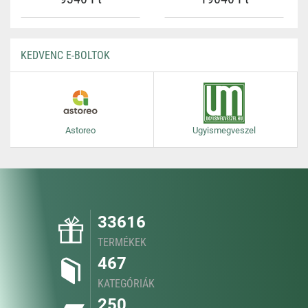
KEDVENC E-BOLTOK
Astoreo
Ugyismegveszel
33616
TERMÉKEK
467
KATEGÓRIÁK
250