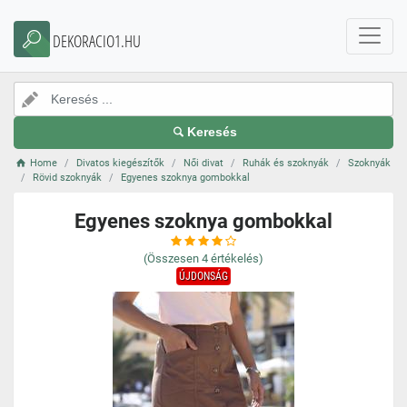
DEKORACIO1.HU
Keresés
Home
Divatos kiegészítők
Női divat
Ruhák és szoknyák
Szoknyák
Rövid szoknyák
Egyenes szoknya gombokkal
Egyenes szoknya gombokkal
(Összesen
4
értékelés)
ÚJDONSÁG