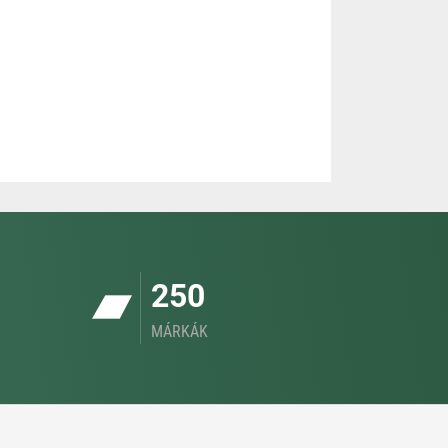
250
MÁRKÁK