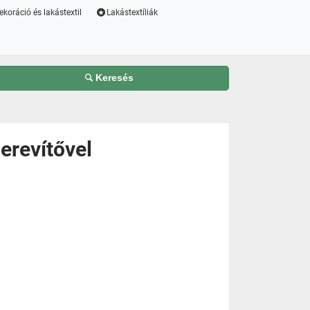
ekoráció és lakástextil
Lakástextíliák
Keresés
erevítővel