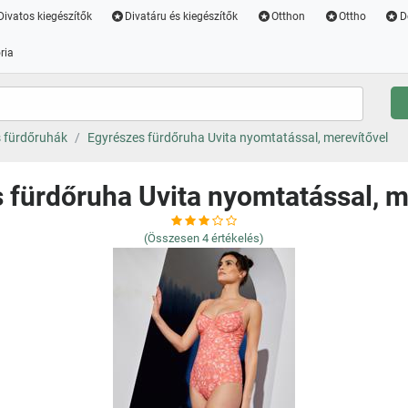
Divatos kiegészítők
Divatáru és kiegészítők
Otthon
Ottho
D
ria
 fürdőruhák
Egyrészes fürdőruha Uvita nyomtatással, merevítővel
 fürdőruha Uvita nyomtatással, m
(Összesen
4
értékelés)