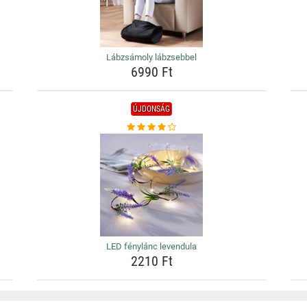
Lábzsámoly lábzsebbel
6990 Ft
ÚJDONSÁG
LED fénylánc levendula
2210 Ft