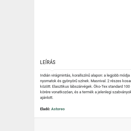
LEÍRÁS
Indián virágmintás, korallszínű alapon: a legjobb módja
nyomatok és gyönyörű színek. Masnival. 2 részes kosarak 
között. Elasztikus lábszárvégek. Öko-Tex standard 100 (
körére vonatkozóan, és a termék a jelenlegi szabványok
ajánlott.
Eladó:
Astoreo