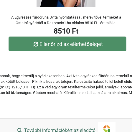
A Egyrészes fürdőruha Uvita nyomtatással, merevítővel terméket a
Ostatní gyártótól a Dekoracio1.hu oldalon 8510 Ft - ért találja.
8510 Ft
Ellenőrizd az elérhetőséget
 annak, hogy elmerülj a nyári szezonban. Az Uvita egyrészes fürdőruha remekül mu
kötött béléssel. Piknik a kosarak tetején. Karcsúsító hatású tüllel bélelt elüls
n° CQ 1216 / 3 IFTH): Ez a védjegy olyan textiltermékeket jelöl, amelyek labora
on túl biztonságos. Gépben mosható. Klórálló, uszodai használatra alkalmas. Mi
További információkért az eladótól