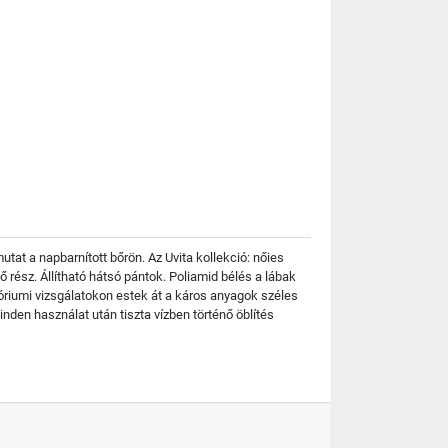
tat a napbarnított bőrön. Az Uvita kollekció: nőies
ő rész. Állítható hátsó pántok. Poliamid bélés a lábak
tóriumi vizsgálatokon estek át a káros anyagok széles
nden használat után tiszta vízben történő öblítés