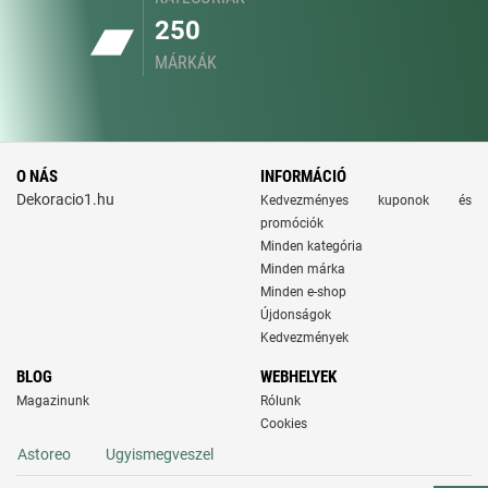
250
MÁRKÁK
O NÁS
INFORMÁCIÓ
Dekoracio1.hu
Kedvezményes kuponok és
promóciók
Minden kategória
Minden márka
Minden e-shop
Újdonságok
Kedvezmények
BLOG
WEBHELYEK
Magazinunk
Rólunk
Cookies
Astoreo
Ugyismegveszel