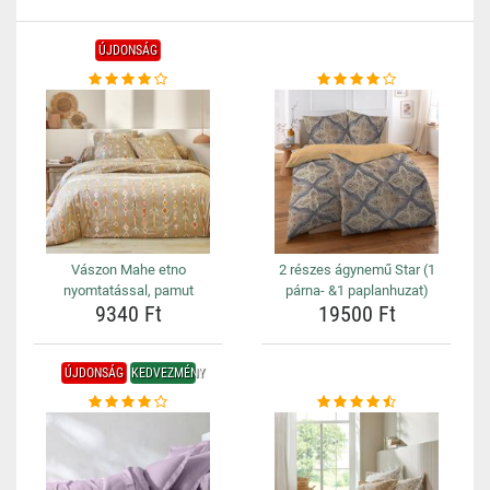
ÚJDONSÁG
Vászon Mahe etno
2 részes ágynemű Star (1
nyomtatással, pamut
párna- &1 paplanhuzat)
9340 Ft
19500 Ft
ÚJDONSÁG
KEDVEZMÉNY