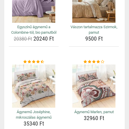
Egyszínű ágynemű a
Vászon tartalmazza Szirmok,
Colombine-tól, bio pamutból
pamut
20240 Ft
9500 Ft
20380 Ft
Ágynemű Joséphine,
Ágynemű Marlen, pamut
32960 Ft
mikroszálas ágynemű
35340 Ft