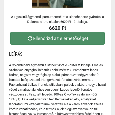
A Egyszínű ágynemű, pamut terméket a Blancheporte gyártótól a
Dekoracio1.hu oldalon 6620 Ft - ért találja.
6620 Ft
Ellenőrizd az elérhetőséget
LEÍRÁS
A Colombine® ágynemű a színek vibráló koktélját kínálja. Erős és
szabályos anyagból készült. Stabil méretek. Párnahuzat lapos
fodros, négyzet vagy téglalap alakú, párnahuzat négyzet alakú:
fonatos befejezéssel. Hengerhuzat: fonatos záróelemmel.
Paplanhuzat tipikus francia stílusban, palack alakban, hogy a huzat
végét a matrac alá lehessen dugni. Lapos lepedő: fonatos
végződéssel. Feszített lepedő. 100-as Öko-Tex szabvány (CQ
1216/1). Ez a védjegy olyan textiltermékeket jelöl, amelyeket
laboratóriumi vizsgálatoknak vetettek alá a káros anyagok széles
körére vonatkozóan, és a termék a jelenlegi szabványokon túl
biztonságos. 95 °C-ig mosható, a környezetvédelem érdekében 40