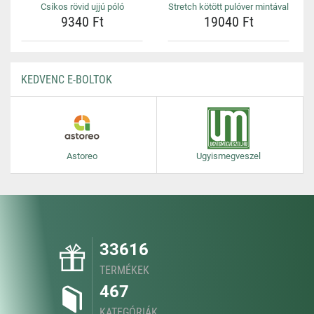
Csíkos rövid ujjú póló
Stretch kötött pulóver mintával
9340 Ft
19040 Ft
KEDVENC E-BOLTOK
Astoreo
Ugyismegveszel
33616
TERMÉKEK
467
KATEGÓRIÁK