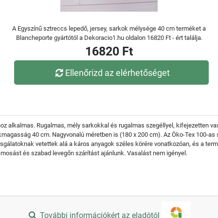
A Egyszínű sztreccs lepedő, jersey, sarkok mélysége 40 cm terméket a
Blancheporte gyártótól a Dekoracio1.hu oldalon 16820 Ft - ért találja.
16820 Ft
Ellenőrizd az elérhetőséget
oz alkalmas. Rugalmas, mély sarkokkal és rugalmas szegéllyel, kifejezetten v
kmagasság 40 cm. Nagyvonalú méretben is (180 x 200 cm). Az Öko-Tex 100-as sz
izsgálatoknak vetettek alá a káros anyagok széles körére vonatkozóan, és a term
mosást és szabad levegőn szárítást ajánlunk. Vasalást nem igényel.
További információkért az eladótól