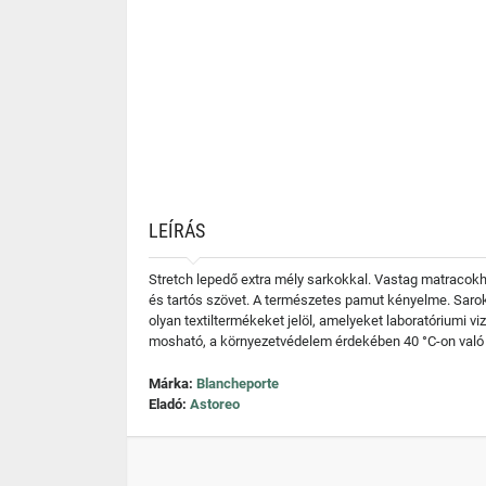
LEÍRÁS
Stretch lepedő extra mély sarkokkal. Vastag matracokh
és tartós szövet. A természetes pamut kényelme. Saro
olyan textiltermékeket jelöl, amelyeket laboratóriumi v
mosható, a környezetvédelem érdekében 40 °C-on való 
Márka:
Blancheporte
Eladó:
Astoreo