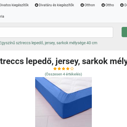
Divatos kiegészítők
Divatáru és kiegészítők
Otthon
Ottho
D
ria
Egyszínű sztreccs lepedő, jersey, sarkok mélysége 40 cm
treccs lepedő, jersey, sarkok mé
(Összesen
4
értékelés)