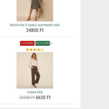
Rövid ruha V-nyakú, nyomtatott voile
24800 Ft
ÚJDONSÁG
KEDVEZMÉNY
Csipke blúz
6620 Ft
20380 Ft