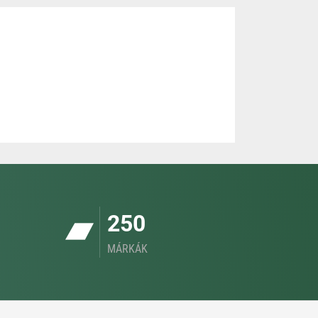
250
MÁRKÁK