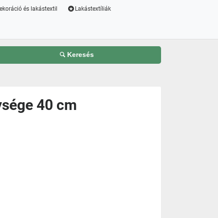
ekoráció és lakástextil
Lakástextíliák
Keresés
lysége 40 cm