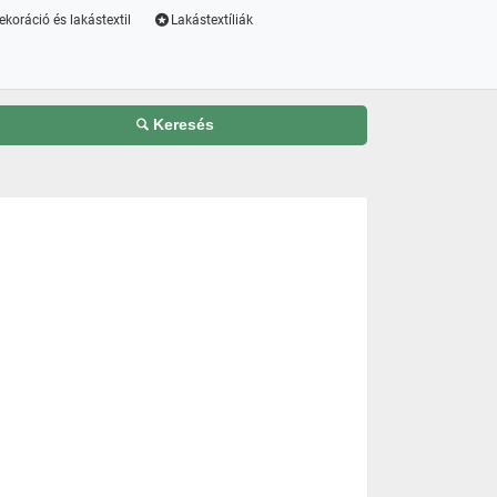
ekoráció és lakástextil
Lakástextíliák
Keresés