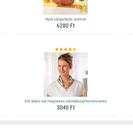
Nyúl sárgarépás autóval
6280 Ft
Kör alakú sál mágneses záródással/természetes
3040 Ft