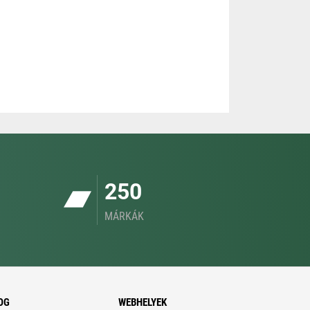
250
MÁRKÁK
OG
WEBHELYEK