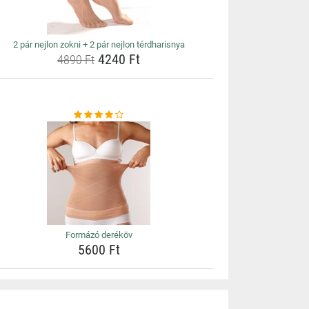
2 pár nejlon zokni + 2 pár nejlon térdharisnya
4240 Ft
4890 Ft
Formázó deréköv
5600 Ft