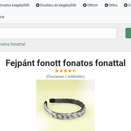
Divatos kiegészítők
Divatáru és kiegészítők
Otthon
Ottho
D
ria
natos fonattal
Fejpánt fonott fonatos fonattal
(Összesen
2
értékelés)