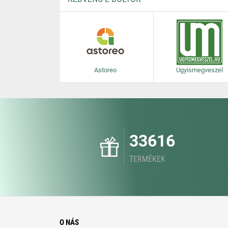
Astoreo
Ugyismegveszel
33616
TERMÉKEK
O NÁS