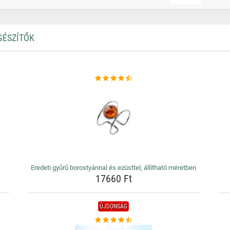
GÉSZÍTŐK
Eredeti gyűrű borostyánnal és ezüsttel, állítható méretben
17660 Ft
ÚJDONSÁG