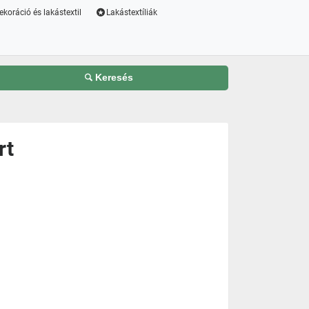
ekoráció és lakástextil
Lakástextíliák
Keresés
rt