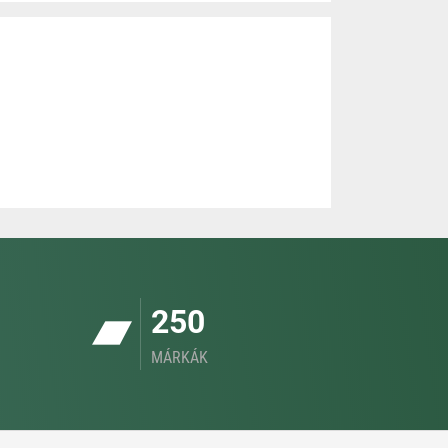
250
MÁRKÁK