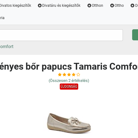
Divatos kiegészítők
Divatáru és kiegészítők
Otthon
Ottho
D
ria
Comfort
ényes bőr papucs Tamaris Comfo
(Összesen
2
értékelés)
ÚJDONSÁG