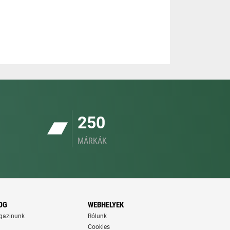
250
MÁRKÁK
OG
WEBHELYEK
gazinunk
Rólunk
Cookies