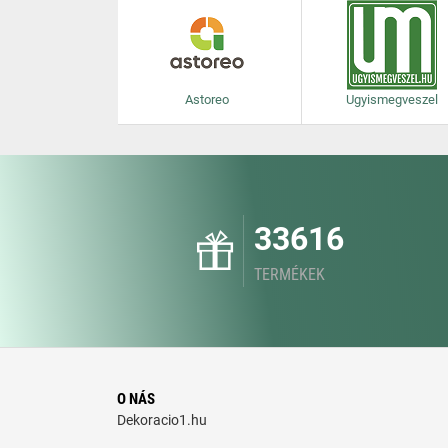
Astoreo
Ugyismegveszel
33616
TERMÉKEK
O NÁS
Dekoracio1.hu