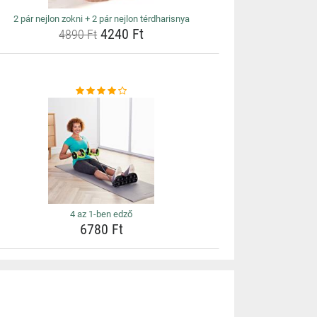
2 pár nejlon zokni + 2 pár nejlon térdharisnya
4240 Ft
4890 Ft
4 az 1-ben edző
6780 Ft