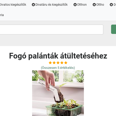
Divatos kiegészítők
Divatáru és kiegészítők
Otthon
Ottho
D
ria
Fogó palánták átültetéséhez
(Összesen
5
értékelés)