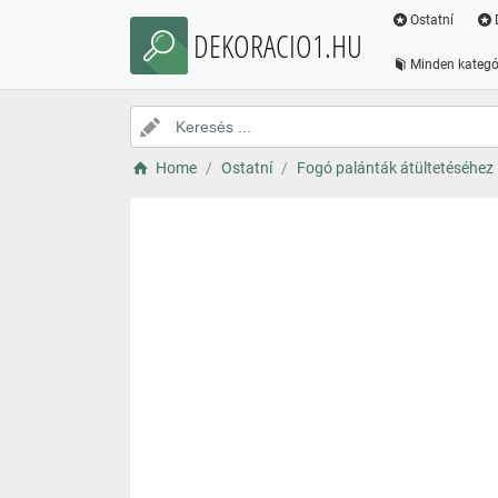
Ostatní
DEKORACIO1.HU
Minden kategó
Home
Ostatní
Fogó palánták átültetéséhez