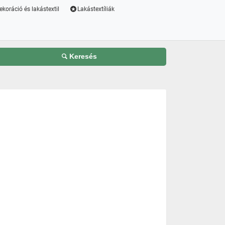
ekoráció és lakástextil
Lakástextíliák
Keresés