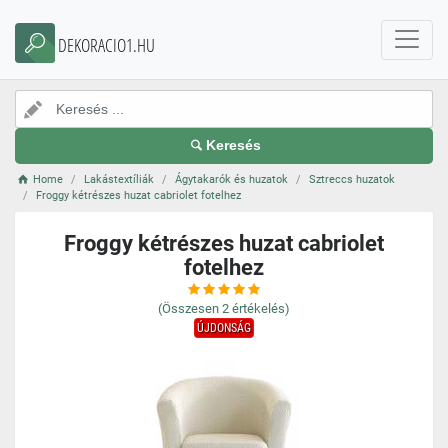
DEKORACIO1.HU
Keresés
Home
Lakástextíliák
Ágytakarók és huzatok
Sztreccs huzatok
Froggy kétrészes huzat cabriolet fotelhez
Froggy kétrészes huzat cabriolet
fotelhez
(Összesen
2
értékelés)
ÚJDONSÁG