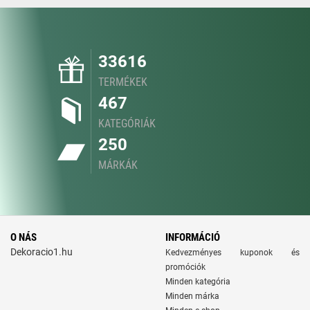
33616
TERMÉKEK
467
KATEGÓRIÁK
250
MÁRKÁK
O NÁS
INFORMÁCIÓ
Dekoracio1.hu
Kedvezményes kuponok és
promóciók
Minden kategória
Minden márka