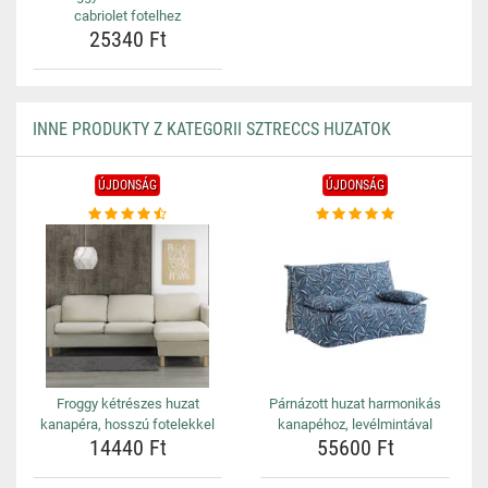
cabriolet fotelhez
25340 Ft
INNE PRODUKTY Z KATEGORII SZTRECCS HUZATOK
ÚJDONSÁG
ÚJDONSÁG
Froggy kétrészes huzat
Párnázott huzat harmonikás
kanapéra, hosszú fotelekkel
kanapéhoz, levélmintával
14440 Ft
55600 Ft