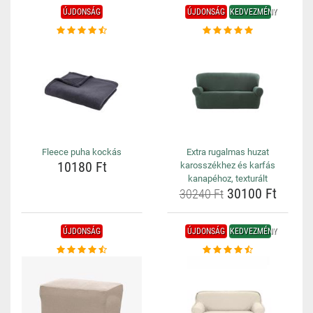
ÚJDONSÁG
ÚJDONSÁG
KEDVEZMÉNY
Fleece puha kockás
Extra rugalmas huzat
10180 Ft
karosszékhez és karfás
kanapéhoz, texturált
30100 Ft
30240 Ft
ÚJDONSÁG
ÚJDONSÁG
KEDVEZMÉNY