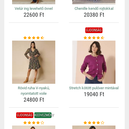
Velúr ing levehető övvel
Chenille kendő rojtokkal
22600 Ft
20380 Ft
ÚJDONSÁG
Rövid ruha V-nyakú,
Stretch kötött pulóver mintával
19040 Ft
nyomtatott voile
24800 Ft
ÚJDONSÁG
KEDVEZMÉNY