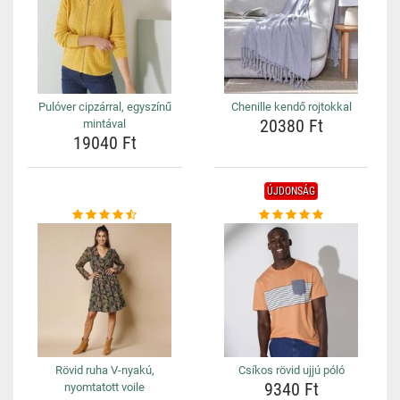
Pulóver cipzárral, egyszínű
Chenille kendő rojtokkal
20380 Ft
mintával
19040 Ft
ÚJDONSÁG
Rövid ruha V-nyakú,
Csíkos rövid ujjú póló
9340 Ft
nyomtatott voile