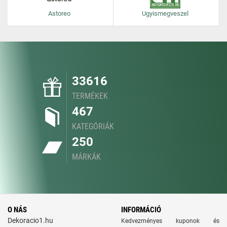
Astoreo
Ugyismegveszel
33616
TERMÉKEK
467
KATEGÓRIÁK
250
MÁRKÁK
O NÁS
INFORMÁCIÓ
Dekoracio1.hu
Kedvezményes kuponok és