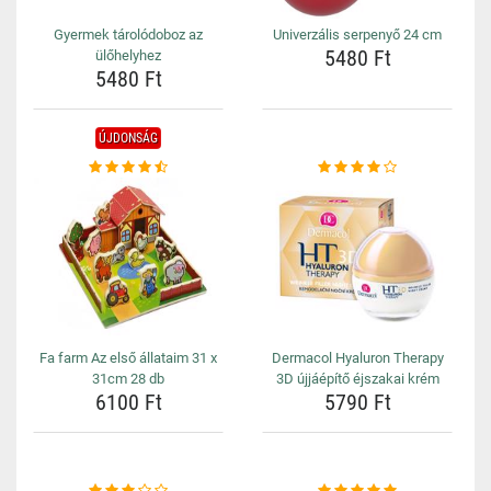
Gyermek tárolódoboz az
Univerzális serpenyő 24 cm
5480 Ft
ülőhelyhez
5480 Ft
ÚJDONSÁG
Fa farm Az első állataim 31 x
Dermacol Hyaluron Therapy
31cm 28 db
3D újjáépítő éjszakai krém
6100 Ft
5790 Ft