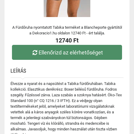
A Fürdőruha nyomtatott Tabika terméket a Blancheporte gyártótól
a Dekoracio1.hu oldalon 12740 Ft - ért találja.
12740 Ft
Ellenőrizd az elérhetőséget
LEÍRÁS
Élvezze a nyarat és a napsütést a Tabika fürdőruhában. Tabika
kollekció. Elasztikus derékrész. Boxer bélésű fürdőruha. Fodros
szegély. Fűzéssel zárva. Laza szabás a szoknya hatásért. Öko-Tex
Standard 100 (n° CQ 1216 / 3 IFTH). Ez a védjegy olyan
textiltermékeket jelöl, amelyeket laboratóriumi vizsgálatoknak
vetettek alá a káros anyagok széles körére vonatkozóan, és a
termék a jelenlegi szabványokon túl biztonságos. Gépben
mosható. Tengeri víz és klórálló, strandra és medencébe is
alkalmas. Javasoljuk, hogy minden használat után tiszta vízben