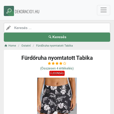
DEKORACIO1.HU
Keresés
Home
Ostatní
Fürdőruha nyomtatott Tabika
Fürdőruha nyomtatott Tabika
(Összesen
4
értékelés)
ÚJDONSÁG