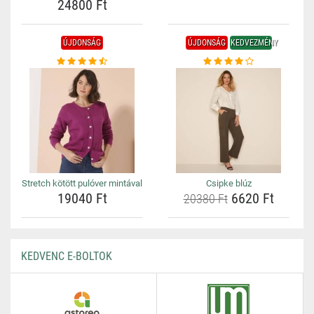
24800 Ft
ÚJDONSÁG
ÚJDONSÁG
KEDVEZMÉNY
Stretch kötött pulóver mintával
Csipke blúz
19040 Ft
6620 Ft
20380 Ft
KEDVENC E-BOLTOK