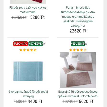
Fürdőszoba szőnyeg kavics
Puha mikroszálas
motívummal
fürdőszobaszőnyeg extra
15280 Ft
15460 Ft
magas grammalitással,
szállodai minőségben
2100g/m2
22620 Ft
ÚJDONSÁG
KEDVEZMÉNY
KEDVEZMÉNY
Gyorsan száradó fürdőszobai
Egyszínű fürdőszobaszőnyeg
szőnyeg
optikai mintával Colombine-tól
4400 Ft
6620 Ft
4580 Ft
10240 Ft