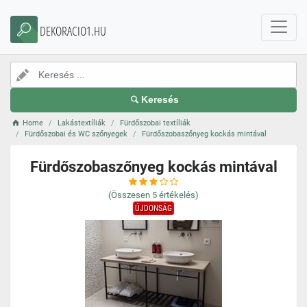
DEKORACIO1.HU
Keresés
Home
Lakástextíliák
Fürdőszobai textíliák
Fürdőszobai és WC szőnyegek
Fürdőszobaszőnyeg kockás mintával
Fürdőszobaszőnyeg kockás mintával
(Összesen
5
értékelés)
ÚJDONSÁG