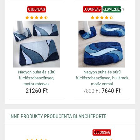
ÚJDONSÁG
ÚJDONSÁG
KEDVEZMÉNY
Nagyon puha és sűrű
Nagyon puha és sűrű
fürdőszobaszőnyeg,
fürdőszobaszőnyeg, hullámok
motívumtervek
motívummal
21260 Ft
7640 Ft
7800 Ft
INNE PRODUKTY PRODUCENTA BLANCHEPORTE
ÚJDONSÁG