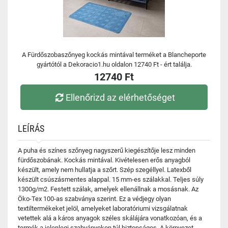
A Fürdőszobaszőnyeg kockás mintával terméket a Blancheporte
gyártótól a Dekoracio1.hu oldalon 12740 Ft - ért találja.
12740 Ft
Ellenőrizd az elérhetőséget
LEÍRÁS
A puha és színes szőnyeg nagyszerű kiegészítője lesz minden
fürdőszobának. Kockás mintával. Kivételesen erős anyagból
készült, amely nem hullatja a szőrt. Szép szegéllyel. Latexből
készült csúszásmentes alappal. 15 mm-es szálakkal. Teljes súly
1300g/m2. Festett szálak, amelyek ellenállnak a mosásnak. Az
Öko-Tex 100-as szabványa szerint. Ez a védjegy olyan
textiltermékeket jelöl, amelyeket laboratóriumi vizsgálatnak
vetettek alá a káros anyagok széles skálájára vonatkozóan, és a
termék a jelenlegi szabványokon túl biztonságos. A környezet