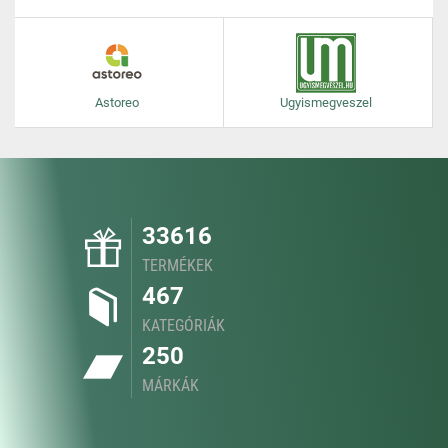
Astoreo
Ugyismegveszel
33616
TERMÉKEK
467
KATEGÓRIÁK
250
MÁRKÁK