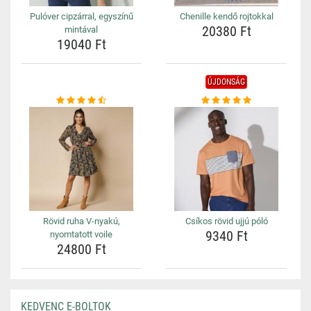
Pulóver cipzárral, egyszínű
Chenille kendő rojtokkal
20380 Ft
mintával
19040 Ft
ÚJDONSÁG
Rövid ruha V-nyakú,
Csíkos rövid ujjú póló
9340 Ft
nyomtatott voile
24800 Ft
KEDVENC E-BOLTOK