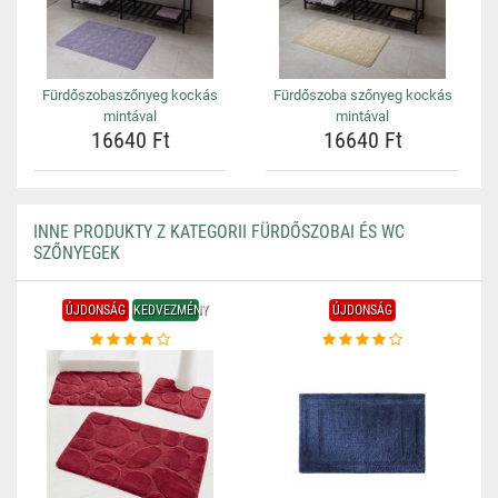
Fürdőszobaszőnyeg kockás
Fürdőszoba szőnyeg kockás
mintával
mintával
16640 Ft
16640 Ft
INNE PRODUKTY Z KATEGORII FÜRDŐSZOBAI ÉS WC
SZŐNYEGEK
ÚJDONSÁG
KEDVEZMÉNY
ÚJDONSÁG