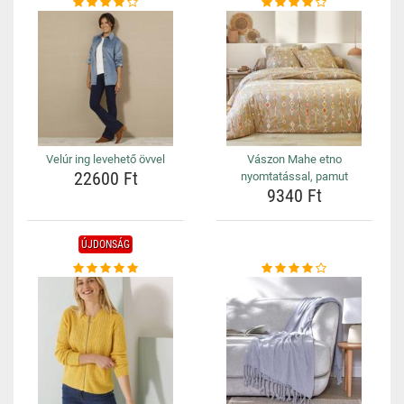
Velúr ing levehető övvel
Vászon Mahe etno
22600 Ft
nyomtatással, pamut
9340 Ft
ÚJDONSÁG