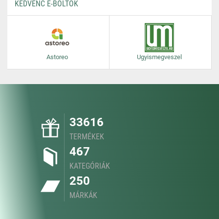
KEDVENC E-BOLTOK
Astoreo
Ugyismegveszel
33616
TERMÉKEK
467
KATEGÓRIÁK
250
MÁRKÁK