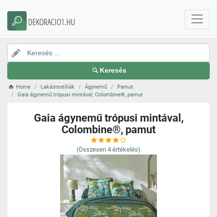
DEKORACIO1.HU
Keresés
Home
Lakástextíliák
Ágynemű
Pamut
Gaia ágynemű trópusi mintával, Colombine®, pamut
Gaia ágynemű trópusi mintával,
Colombine®, pamut
(Összesen
4
értékelés)