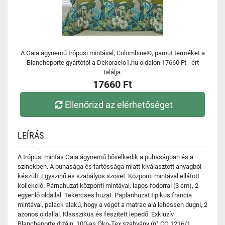
A Gaia ágynemű trópusi mintával, Colombine®, pamut terméket a
Blancheporte gyártótól a Dekoracio1.hu oldalon 17660 Ft - ért
találja.
17660 Ft
Ellenőrizd az elérhetőséget
LEÍRÁS
A trópusi mintás Gaia ágynemű bővelkedik a puhaságban és a
színekben. A puhasága és tartóssága miatt kiválasztott anyagból
készült. Egyszínű és szabályos szövet. Központi mintával ellátott
kollekció. Párnahuzat központi mintával, lapos fodorral (3 cm), 2
egyenlő oldallal. Tekercses huzat. Paplanhuzat tipikus francia
mintával, palack alakú, hogy a végét a matrac alá lehessen dugni, 2
azonos oldallal. Klasszikus és feszített lepedő. Exkluzív
Blancheporte dizájn. 100-as Öko-Tex szabvány (n° CQ 1216/1