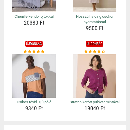
Chenille kendő rojtokkal
Hosszú hálóing csokor
20380 Ft
nyomtatással
9500 Ft
ÚJDONSÁG
ÚJDONSÁG
Csíkos rövid ujjú póló
Stretch kötött pulóver mintával
9340 Ft
19040 Ft