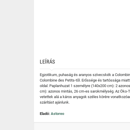
LEÍRÁS
Egzotikum, puhaság és aranyos szívecskék a Colombin
Colombine des Petits-től. Erőssége és tartóssága miatt
oldal. Paplanhuzat 1 személyre (140x200 cm): 2 azonos 
cm): azonos mintás, 26 cm-es sarokmélység. Az Öko-Tex 
vetettek alá a káros anyagok széles körére vonatkozóa
szárítást ajánlunk.
Eladó:
Astoreo