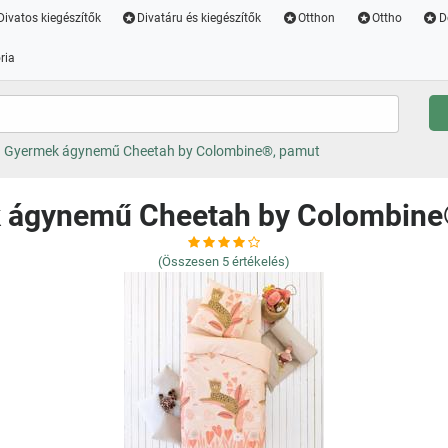
Divatos kiegészítők
Divatáru és kiegészítők
Otthon
Ottho
D
ria
Gyermek ágynemű Cheetah by Colombine®, pamut
 ágynemű Cheetah by Colombine
(Összesen
5
értékelés)