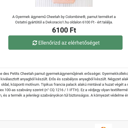
A Gyermek ágynemű Cheetah by Colombine®, pamut terméket a
Ostatní gyártótól a Dekoracio1.hu oldalon 6100 Ft - ért találja.
6100 Ft
Ellenőrizd az elérhetőséget
e des Petits Cheetah pamut gyermekágyneműjének erősségei. Gyermekkollekció,
 kiválasztott anyagból készült. Erős és szabályos anyagból készült. Négyzet al
oldal, központi motívum. Tipikus francia palack alakú mintával a huzat végét a 
100-as szabvány szerint (n° CQ 1216 / 1 IFTH). Ez a védjegy olyan textiltermék
n, és a termék a jelenlegi szabványokon túl biztonságos. A környezet védelme 