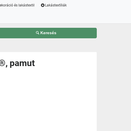
ekoráció és lakástextil
Lakástextíliák
Keresés
®, pamut