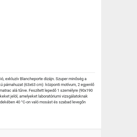
 exkluzív Blancheporte dizájn. Szuper minőség a
akú párnahuzat (63x63 cm): központi motívum, 2 egyenlő
matrac alá tűrve. Feszített lepedő 1 személyre (90x190
eket jelöl, amelyeket laboratóriumi vizsgálatoknak
érdekében 40 °C-on való mosást és szabad levegőn