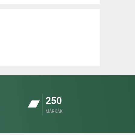
250
MÁRKÁK