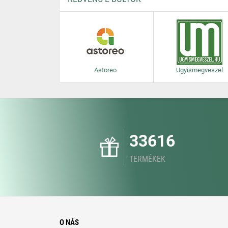
Astoreo
Ugyismegveszel
33616
TERMÉKEK
O NÁS