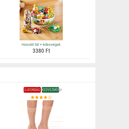
Húsvéti tál + édességek
3380 Ft
ÚJDONSÁG
KEDVEZMÉNY