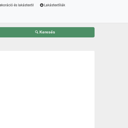
ekoráció és lakástextil
Lakástextíliák
Keresés