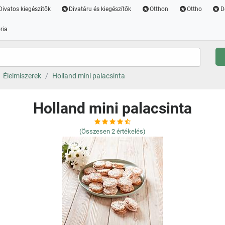
Divatos kiegészítők
Divatáru és kiegészítők
Otthon
Ottho
D
ria
Élelmiszerek
Holland mini palacsinta
Holland mini palacsinta
(Összesen
2
értékelés)