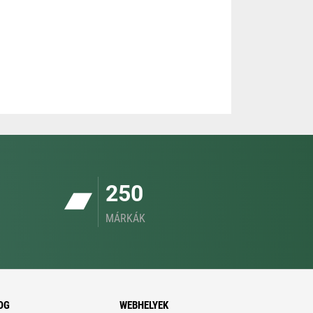
250
MÁRKÁK
OG
WEBHELYEK