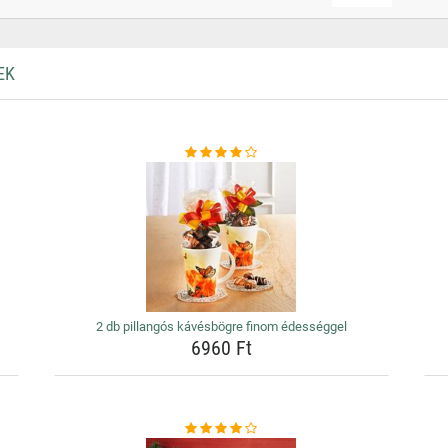
EK
2 db pillangós kávésbögre finom édességgel
6960 Ft