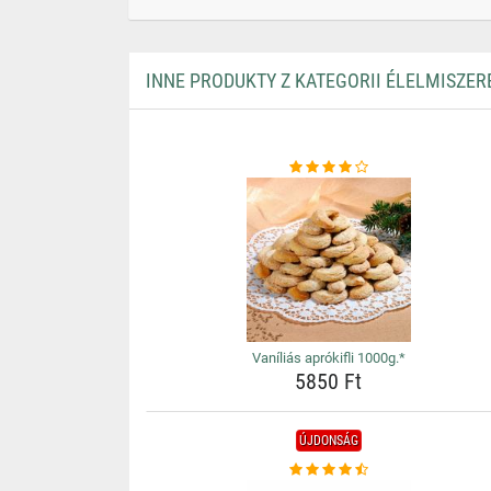
INNE PRODUKTY Z KATEGORII ÉLELMISZER
Vaníliás aprókifli 1000g.*
5850 Ft
ÚJDONSÁG