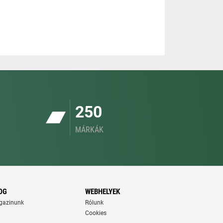
250
MÁRKÁK
OG
WEBHELYEK
gazinunk
Rólunk
Cookies