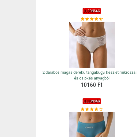
ÚJDONSÁG
2 darabos magas derekú tangabugyi készlet mikroszá
és csipkés anyagból
10160 Ft
ÚJDONSÁG