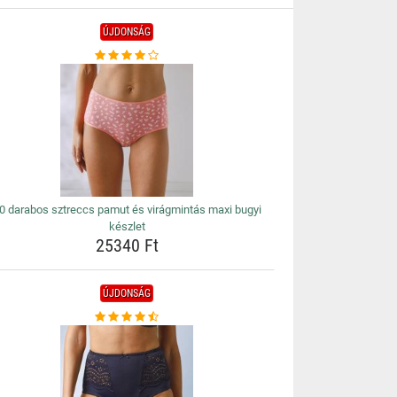
ÚJDONSÁG
0 darabos sztreccs pamut és virágmintás maxi bugyi
készlet
25340 Ft
ÚJDONSÁG