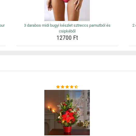
our
3 darabos midi bugyi készlet sztreccs pamutból és
2
csipkéből
12700 Ft