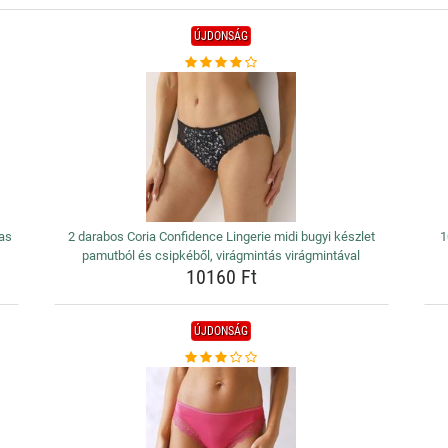
ÚJDONSÁG
las
2 darabos Coria Confidence Lingerie midi bugyi készlet
1
pamutból és csipkéből, virágmintás virágmintával
10160 Ft
ÚJDONSÁG