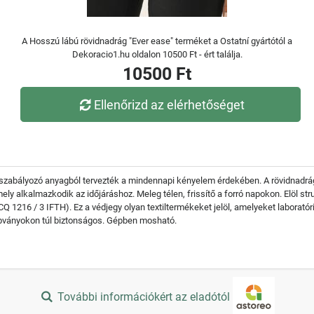
A Hosszú lábú rövidnadrág "Ever ease" terméket a Ostatní gyártótól a
Dekoracio1.hu oldalon 10500 Ft - ért találja.
10500 Ft
Ellenőrizd az elérhetőséget
őszabályozó anyagból tervezték a mindennapi kényelem érdekében. A rövidnadrág
mely alkalmazkodik az időjáráshoz. Meleg télen, frissítő a forró napokon. Elöl st
Q 1216 / 3 IFTH). Ez a védjegy olyan textiltermékeket jelöl, amelyeket laborató
abványokon túl biztonságos. Gépben mosható.
További információkért az eladótól