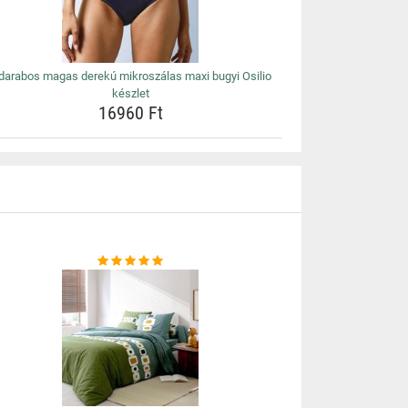
 darabos magas derekú mikroszálas maxi bugyi Osilio
készlet
16960 Ft