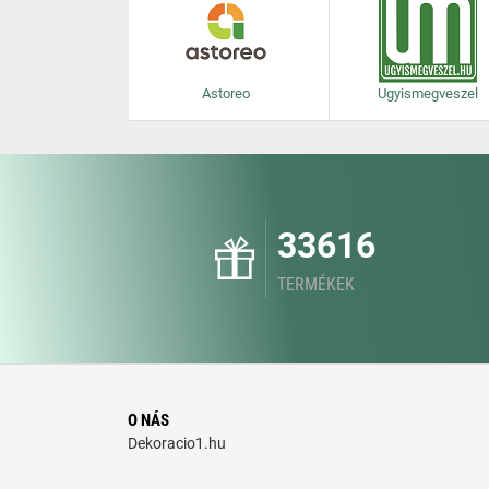
Astoreo
Ugyismegveszel
33616
TERMÉKEK
O NÁS
Dekoracio1.hu