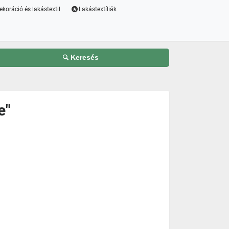
ekoráció és lakástextil
Lakástextíliák
Keresés
e"