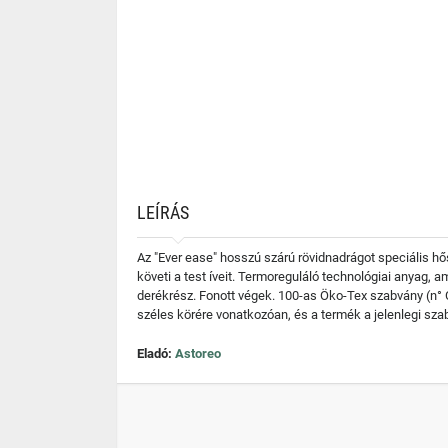
LEÍRÁS
Az "Ever ease" hosszú szárú rövidnadrágot speciális h
követi a test íveit. Termoreguláló technológiai anyag, a
derékrész. Fonott végek. 100-as Öko-Tex szabvány (n° C
széles körére vonatkozóan, és a termék a jelenlegi sz
Eladó:
Astoreo