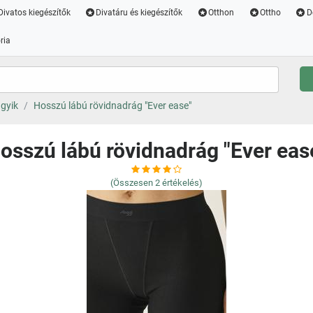
Divatos kiegészítők
Divatáru és kiegészítők
Otthon
Ottho
D
ria
gyik
Hosszú lábú rövidnadrág "Ever ease"
osszú lábú rövidnadrág "Ever eas
(Összesen
2
értékelés)