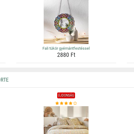
Fali tükör gyémántfestéssel
2880 Ft
ORTE
ÚJDONSÁG