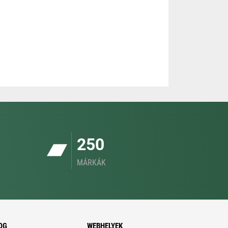
250
MÁRKÁK
OG
WEBHELYEK