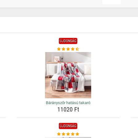
ÚJDONSÁG
Bárányszőr hatású takaró
11020 Ft
ÚJDONSÁG