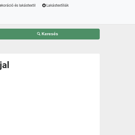
ekoráció és lakástextil
Lakástextíliák
Keresés
jal