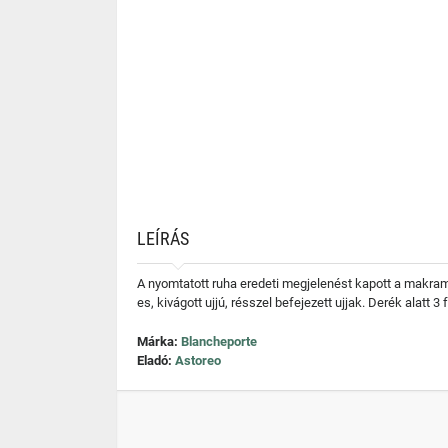
LEÍRÁS
A nyomtatott ruha eredeti megjelenést kapott a makram
es, kivágott ujjú, résszel befejezett ujjak. Derék alat
Márka:
Blancheporte
Eladó:
Astoreo