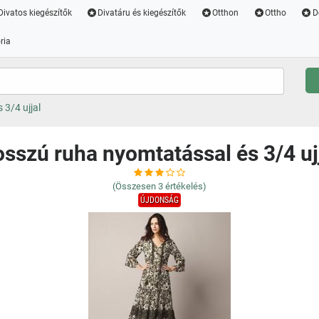
Divatos kiegészítők
Divatáru és kiegészítők
Otthon
Ottho
D
ria
3/4 ujjal
sszú ruha nyomtatással és 3/4 uj
(Összesen
3
értékelés)
ÚJDONSÁG