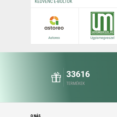
KEDVENC E-BOLTOK
Astoreo
Ugyismegveszel
33616
TERMÉKEK
O NÁS