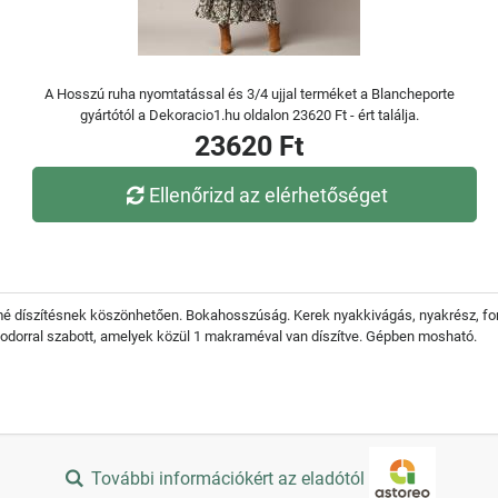
A Hosszú ruha nyomtatással és 3/4 ujjal terméket a Blancheporte
gyártótól a Dekoracio1.hu oldalon 23620 Ft - ért találja.
23620 Ft
Ellenőrizd az elérhetőséget
é díszítésnek köszönhetően. Bokahosszúság. Kerek nyakkivágás, nyakrész, fonat 
t 3 fodorral szabott, amelyek közül 1 makraméval van díszítve. Gépben mosható.
További információkért az eladótól