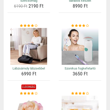
színcsomag
darabos készlet
2190 Ft
8990 Ft
6190 Ft
Lábzsámoly lábzsebbel
Szonikus fogkefetartó
6990 Ft
3650 Ft
ÚJDONSÁG