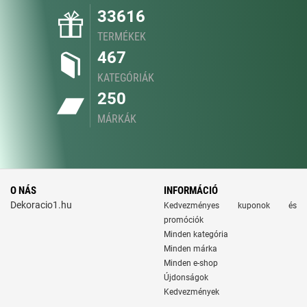
33616
TERMÉKEK
467
KATEGÓRIÁK
250
MÁRKÁK
O NÁS
INFORMÁCIÓ
Dekoracio1.hu
Kedvezményes kuponok és
promóciók
Minden kategória
Minden márka
Minden e-shop
Újdonságok
Kedvezmények