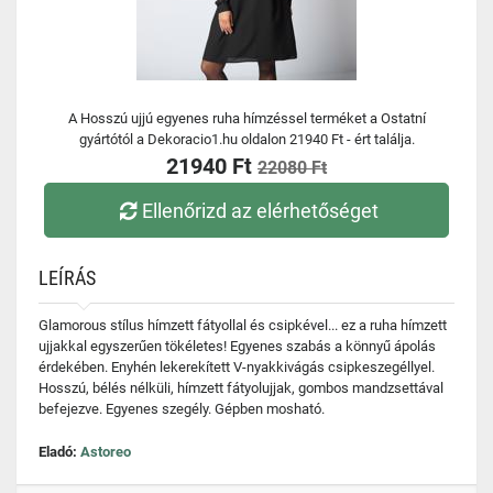
A Hosszú ujjú egyenes ruha hímzéssel terméket a Ostatní
gyártótól a Dekoracio1.hu oldalon 21940 Ft - ért találja.
21940 Ft
22080 Ft
Ellenőrizd az elérhetőséget
LEÍRÁS
Glamorous stílus hímzett fátyollal és csipkével... ez a ruha hímzett
ujjakkal egyszerűen tökéletes! Egyenes szabás a könnyű ápolás
érdekében. Enyhén lekerekített V-nyakkivágás csipkeszegéllyel.
Hosszú, bélés nélküli, hímzett fátyolujjak, gombos mandzsettával
befejezve. Egyenes szegély. Gépben mosható.
Eladó:
Astoreo