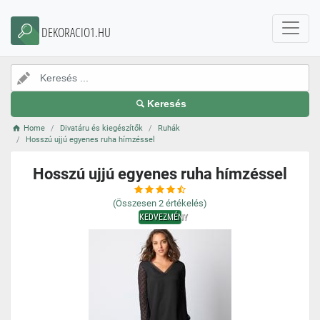
DEKORACIO1.HU
Keresés
Home
Divatáru és kiegészítők
Ruhák
Hosszú ujjú egyenes ruha hímzéssel
Hosszú ujjú egyenes ruha hímzéssel
(Összesen
2
értékelés)
KEDVEZMÉNY