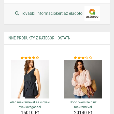
További információkért az eladótól
INNE PRODUKTY Z KATEGORII OSTATNÍ
Felső makraméval és v-nyakú
Boho oversize blúz
nyakkivágással
makraméval
15010 Ft
20140 Ft