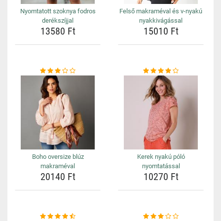
Nyomtatott szoknya fodros
Felső makraméval és v-nyakú
derékszíjjal
nyakkivágással
13580 Ft
15010 Ft
Boho oversize blúz
Kerek nyakú póló
makraméval
nyomtatással
20140 Ft
10270 Ft