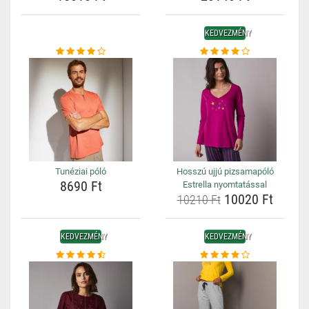
KEDVEZMÉNY
Tunéziai póló
Hosszú ujjú pizsamapóló
8690 Ft
Estrella nyomtatással
10020 Ft
10210 Ft
KEDVEZMÉNY
KEDVEZMÉNY