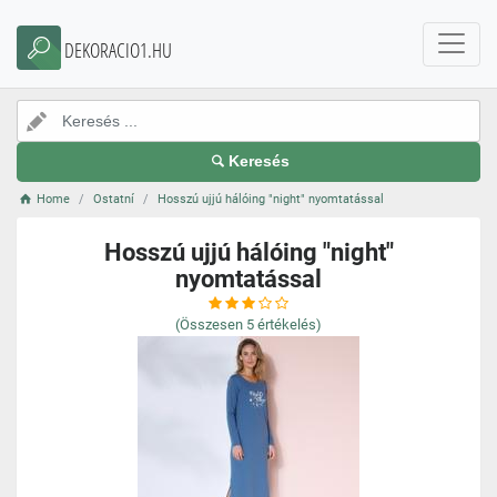
DEKORACIO1.HU
Keresés
Home
Ostatní
Hosszú ujjú hálóing "night" nyomtatással
Hosszú ujjú hálóing "night"
nyomtatással
(Összesen
5
értékelés)