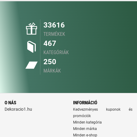
33616
TERMÉKEK
467
KATEGÓRIÁK
250
MÁRKÁK
O NÁS
INFORMÁCIÓ
Dekoracio1.hu
Kedvezményes kuponok és
promóciók
Minden kategória
Minden márka
Minden e-shop