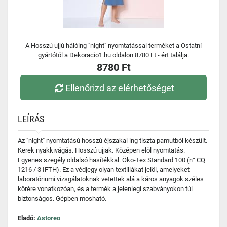
A Hosszú ujjú hálóing "night" nyomtatással terméket a Ostatní
gyártótól a Dekoracio1.hu oldalon 8780 Ft - ért találja.
8780 Ft
Ellenőrizd az elérhetőséget
LEÍRÁS
Az "night" nyomtatású hosszú éjszakai ing tiszta pamutból készült.
Kerek nyakkivágás. Hosszú ujjak. Középen elöl nyomtatás.
Egyenes szegély oldalsó hasítékkal. Öko-Tex Standard 100 (n° CQ
1216 / 3 IFTH). Ez a védjegy olyan textíliákat jelöl, amelyeket
laboratóriumi vizsgálatoknak vetettek alá a káros anyagok széles
körére vonatkozóan, és a termék a jelenlegi szabványokon túl
biztonságos. Gépben mosható.
Eladó:
Astoreo