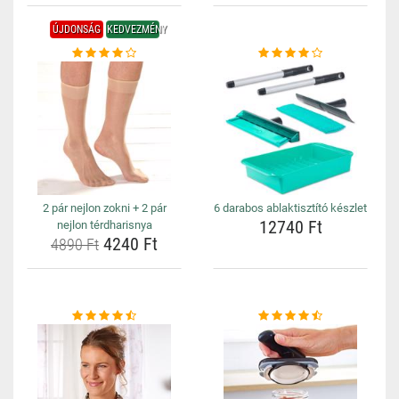
ÚJDONSÁG
KEDVEZMÉNY
2 pár nejlon zokni + 2 pár
6 darabos ablaktisztító készlet
12740 Ft
nejlon térdharisnya
4240 Ft
4890 Ft