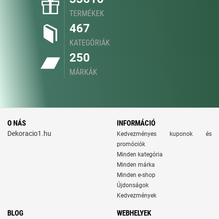
TERMÉKEK
467
KATEGÓRIÁK
250
MÁRKÁK
O NÁS
INFORMÁCIÓ
Dekoracio1.hu
Kedvezményes kuponok és
promóciók
Minden kategória
Minden márka
Minden e-shop
Újdonságok
Kedvezmények
BLOG
WEBHELYEK