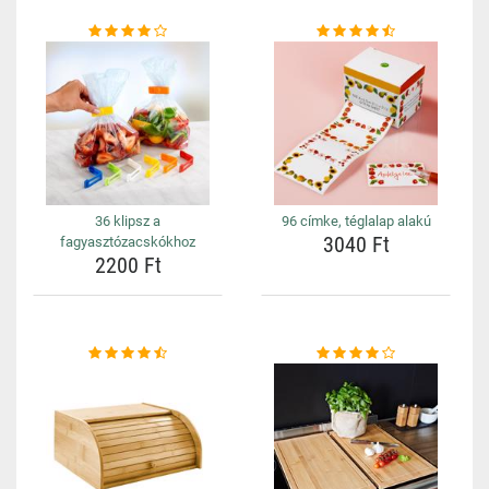
36 klipsz a
96 címke, téglalap alakú
3040 Ft
fagyasztózacskókhoz
2200 Ft