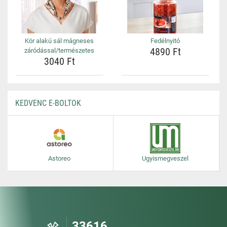
Kör alakú sál mágneses
Fedélnyitó
4890 Ft
záródással/természetes
3040 Ft
KEDVENC E-BOLTOK
Astoreo
Ugyismegveszel
33616