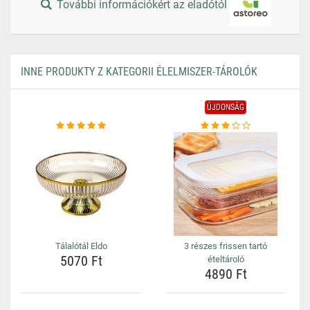
További információkért az eladótól
INNE PRODUKTY Z KATEGORII ÉLELMISZER-TÁROLÓK
ÚJDONSÁG
Tálalótál Eldo
3 részes frissen tartó
5070 Ft
ételtároló
4890 Ft