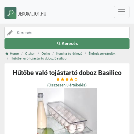
DEKORACIO1.HU
Keresés
Home
Otthon
Ottho
Konyha és étkező
Élelmiszer-tárolók
Hűtőbe való tojástartó doboz Basilico
Hűtőbe való tojástartó doboz Basilico
(Összesen
3
értékelés)