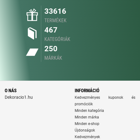
33616
TERMÉKEK
467
KATEGÓRIÁK
250
MÁRKÁK
O NÁS
INFORMÁCIÓ
Dekoracio1.hu
Kedvezményes kuponok és
promóciók
Minden kategória
Minden márka
Minden e-shop
Újdonságok
Kedvezmények