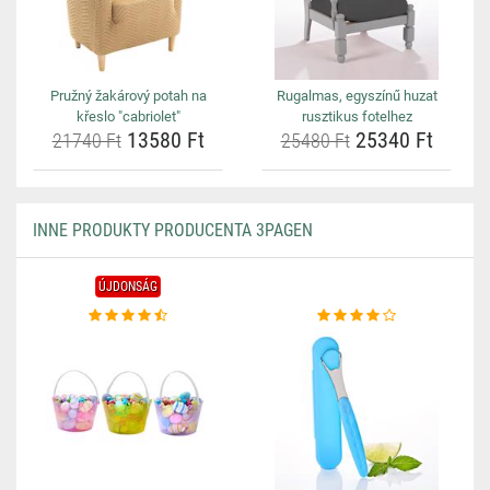
Pružný žakárový potah na
Rugalmas, egyszínű huzat
křeslo "cabriolet"
rusztikus fotelhez
13580 Ft
25340 Ft
21740 Ft
25480 Ft
INNE PRODUKTY PRODUCENTA 3PAGEN
ÚJDONSÁG