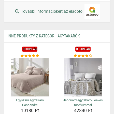
További információkért az eladótól
INNE PRODUKTY Z KATEGORII ÁGYTAKARÓK
ÚJDONSÁG
ÚJDONSÁG
Egyszínű ágytakaró
Jacquard ágytakaró Leaves
Cassandre
motívummal
10180 Ft
42840 Ft