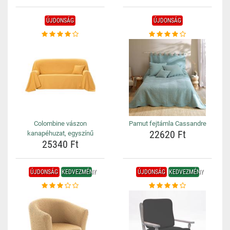
ÚJDONSÁG
ÚJDONSÁG
Colombine vászon
Pamut fejtámla Cassandre
22620 Ft
kanapéhuzat, egyszínű
25340 Ft
ÚJDONSÁG
KEDVEZMÉNY
ÚJDONSÁG
KEDVEZMÉNY