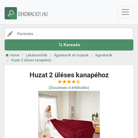
DEKORACIO1.HU
Keresés
Home
Lakástextíliák
Ágytakarók és huzatok
Ágytakarók
Huzat 2 üléses kanapéhoz
Huzat 2 üléses kanapéhoz
(Összesen
4
értékelés)