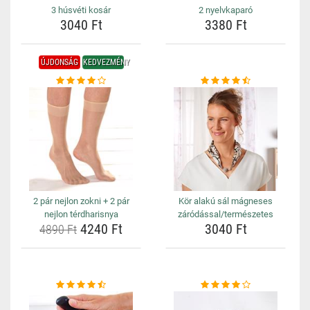
3 húsvéti kosár
2 nyelvkaparó
3040 Ft
3380 Ft
ÚJDONSÁG
KEDVEZMÉNY
2 pár nejlon zokni + 2 pár
Kör alakú sál mágneses
nejlon térdharisnya
záródással/természetes
4240 Ft
3040 Ft
4890 Ft