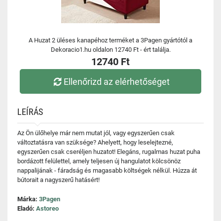
A Huzat 2 üléses kanapéhoz terméket a 3Pagen gyártótól a
Dekoracio1.hu oldalon 12740 Ft - ért találja.
12740 Ft
Ellenőrizd az elérhetőséget
LEÍRÁS
Az Ön ülőhelye már nem mutat jól, vagy egyszerűen csak
változtatásra van szüksége? Ahelyett, hogy leselejtezné,
egyszerűen csak cseréljen huzatot! Elegáns, rugalmas huzat puha
bordázott felülettel, amely teljesen új hangulatot kölcsönöz
nappalijának - fáradság és magasabb költségek nélkül. Húzza át
bútorait a nagyszerű hatásért!
Márka:
3Pagen
Eladó:
Astoreo