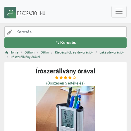
DEKORACIO1.HU
Keresés
Home
Otthon
Ottho
Kiegészítők és dekorációk
Lakásdekorációk
Írószerállvány órával
Írószerállvány órával
(Összesen
5
értékelés)