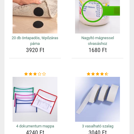
20 db öntapadós, tépőzáras
Nagyító mágnessel
párna
olvasáshoz
3920 Ft
1680 Ft
4 dokumentum mappa
3 vasalható szalag
4240 Ft
3040 Ft