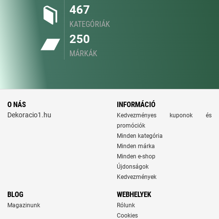
467
KATEGÓRIÁK
250
MÁRKÁK
O NÁS
INFORMÁCIÓ
Dekoracio1.hu
Kedvezményes kuponok és
promóciók
Minden kategória
Minden márka
Minden e-shop
Újdonságok
Kedvezmények
BLOG
WEBHELYEK
Magazinunk
Rólunk
Cookies