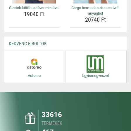
Stretch kötött pulóver mintával
Cargo bermuda sztreccs twill
19040 Ft
anyagból
20740 Ft
KEDVENC E-BOLTOK
Astoreo
Ugyismegveszel
33616
TERMÉKEK