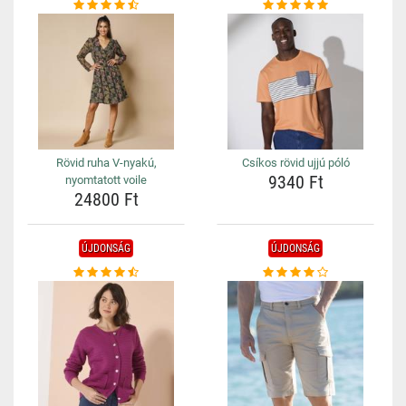
Rövid ruha V-nyakú,
Csíkos rövid ujjú póló
9340 Ft
nyomtatott voile
24800 Ft
ÚJDONSÁG
ÚJDONSÁG