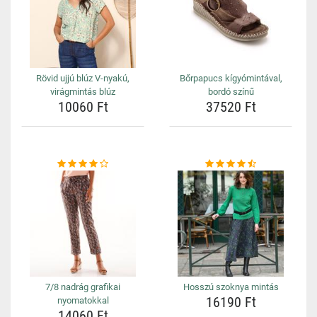
Rövid ujjú blúz V-nyakú,
Bőrpapucs kígyómintával,
virágmintás blúz
bordó színű
10060 Ft
37520 Ft
7/8 nadrág grafikai
Hosszú szoknya mintás
16190 Ft
nyomatokkal
14060 Ft