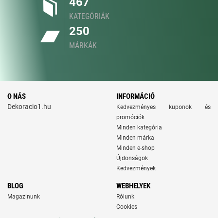
467
KATEGÓRIÁK
250
MÁRKÁK
O NÁS
INFORMÁCIÓ
Dekoracio1.hu
Kedvezményes kuponok és
promóciók
Minden kategória
Minden márka
Minden e-shop
Újdonságok
Kedvezmények
BLOG
WEBHELYEK
Magazinunk
Rólunk
Cookies