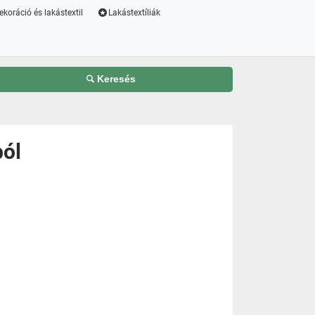
ekoráció és lakástextil
Lakástextíliák
Keresés
ból