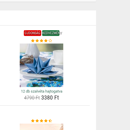
ÚJDONSÁG
KEDVEZMÉNY
12 db szalvéta hajtogatva
3380 Ft
4790 Ft