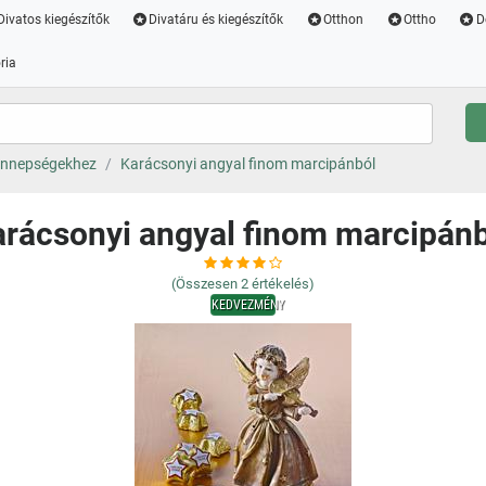
Divatos kiegészítők
Divatáru és kiegészítők
Otthon
Ottho
D
ria
ünnepségekhez
Karácsonyi angyal finom marcipánból
rácsonyi angyal finom marcipán
(Összesen
2
értékelés)
KEDVEZMÉNY