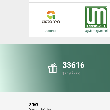
Astoreo
Ugyismegveszel
33616
TERMÉKEK
O NÁS
Dekoracio1.hu