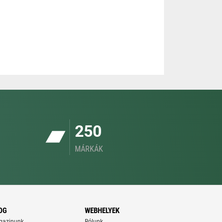
250
MÁRKÁK
OG
WEBHELYEK
gazinunk
Rólunk