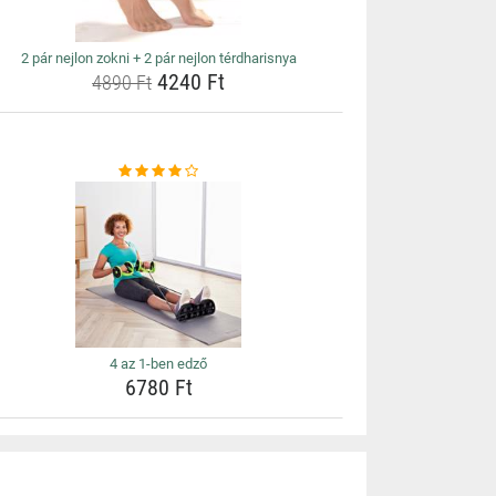
2 pár nejlon zokni + 2 pár nejlon térdharisnya
4240 Ft
4890 Ft
4 az 1-ben edző
6780 Ft