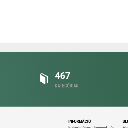
467
KATEGÓRIÁK
INFORMÁCIÓ
BL
Kedvezményes kuponok és
Ma