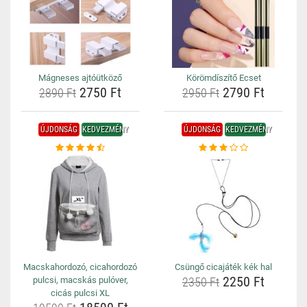
Mágneses ajtóütköző
Körömdíszítő Ecset
2750 Ft
2790 Ft
2890 Ft
2950 Ft
ÚJDONSÁG
KEDVEZMÉNY
ÚJDONSÁG
KEDVEZMÉNY
Macskahordozó, cicahordozó
Csüngő cicajáték kék hal
2250 Ft
pulcsi, macskás pulóver,
2350 Ft
cicás pulcsi XL