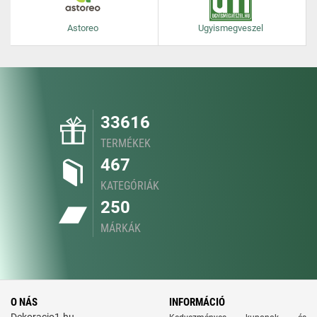
Astoreo
Ugyismegveszel
33616
TERMÉKEK
467
KATEGÓRIÁK
250
MÁRKÁK
O NÁS
INFORMÁCIÓ