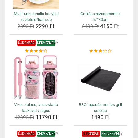
Multifunkcionális konyhai
Grillrács rozsdamentes
szeletelő/hámozó
57*30cm
2290 Ft
4150 Ft
2390 Ft
6490 Ft
ÚJDONSÁG
KEDVEZMÉNY
Vizes kulacs, kulacstartó
BBQ tapadásmentes grill
táskával virágos
sütőlap
11790 Ft
1490 Ft
12390 Ft
ÚJDONSÁG
KEDVEZMÉNY
ÚJDONSÁG
KEDVEZMÉNY