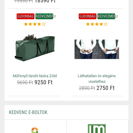
18590 Ft
19590 Ft
ÚJDONSÁG
KEDVEZMÉNY
ÚJDONSÁG
KEDVEZMÉNY
Műfenyő tároló táska Zöld
Láthatatlan öv elegáns
9250 Ft
9690 Ft
viselethez
2750 Ft
2890 Ft
KEDVENC E-BOLTOK