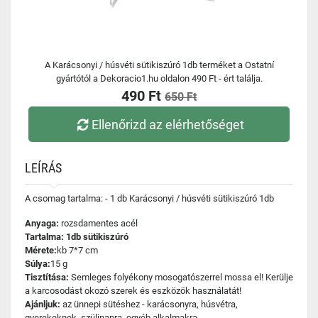
A Karácsonyi / húsvéti sütikiszúró 1db terméket a Ostatní
gyártótól a Dekoracio1.hu oldalon 490 Ft - ért találja.
490 Ft
650 Ft
Ellenőrizd az elérhetőséget
LEÍRÁS
A csomag tartalma: - 1 db Karácsonyi / húsvéti sütikiszúró 1db
Anyaga:
rozsdamentes acél
Tartalma: 1db sütikiszúró
Mérete:
kb 7*7 cm
Súlya:
15 g
Tisztítása:
Semleges folyékony mosogatószerrel mossa el! Kerülje
a karcosodást okozó szerek és eszközök használatát!
Ajánljuk:
az ünnepi sütéshez - karácsonyra, húsvétra,
gyerekeknek, szülinapra, egyéb alkalmakra