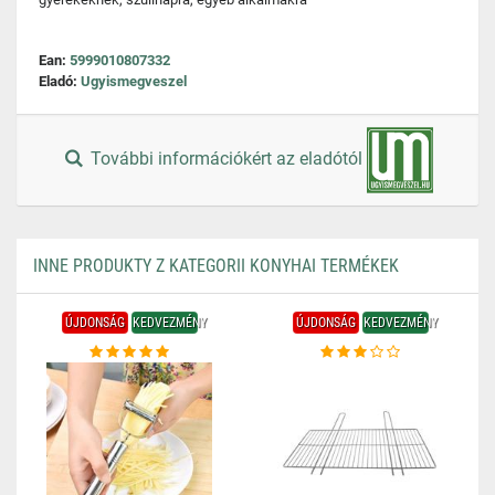
Ean:
5999010807332
Eladó:
Ugyismegveszel
További információkért az eladótól
INNE PRODUKTY Z KATEGORII KONYHAI TERMÉKEK
ÚJDONSÁG
KEDVEZMÉNY
ÚJDONSÁG
KEDVEZMÉNY