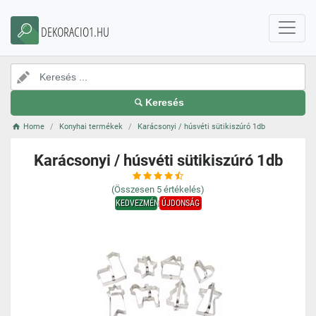
DEKORACIO1.HU
Keresés
Home
Konyhai termékek
Karácsonyi / húsvéti sütikiszúró 1db
Karácsonyi / húsvéti sütikiszúró 1db
(Összesen
5
értékelés)
KEDVEZMÉNY
ÚJDONSÁG